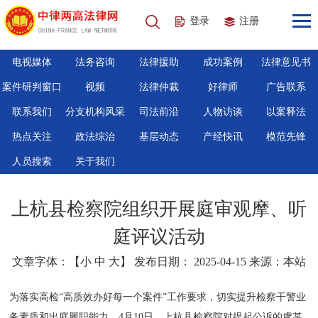
登录
注册
电视媒体
法务咨询
法律援助
成功案例
法律意见书
案件研判窗口
视频
法律仲裁
好律师
广告联系
联系我们
分支机构风采
司法前沿
人物访谈
以案释法
热点关注
政法综治
基层动态
产经快讯
模范先锋
人员搜索
关于我们
上杭县检察院组织开展庭审观摩、听
庭评议活动
文章字体：【
小
中
大
】 发布日期： 2025-04-15 来源：本站
为落实高检“高质效办好每一个案件”工作要求，切实提升检察干警业
务素质和出庭履职能力。4月10日，上杭县检察院对提起公诉的虞某