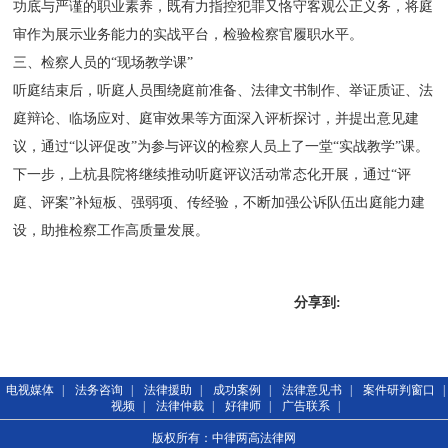
功底与严谨的职业素养，既有力指控犯罪又恪守客观公正义务，将庭
审作为展示业务能力的实战平台，检验检察官履职水平。
三、检察人员的“现场教学课”
听庭结束后，听庭人员围绕庭前准备、法律文书制作、举证质证、法
庭辩论、临场应对、庭审效果等方面深入评析探讨，并提出意见建
议，通过“以评促改”为参与评议的检察人员上了一堂“实战教学”课。
下一步，上杭县院将继续推动听庭评议活动常态化开展，通过“评
庭、评案”补短板、强弱项、传经验，不断加强公诉队伍出庭能力建
设，助推检察工作高质量发展。
分享到:
电视媒体
|
法务咨询
|
法律援助
|
成功案例
|
法律意见书
|
案件研判窗口
|
视频
|
法律仲裁
|
好律师
|
广告联系
|
版权所有：中律两高法律网