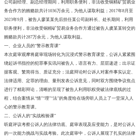
公司副经理、副总经理期间，利用职务便利，非法收受铜精矿贸易业
务合作方的贿赂款共计1036万余元，为他人谋取利益；2017年8月至
2023年9月，被告人廖某某先后担任某公司副科长、处长期间，利用
职务便利，非法收受铜精矿贸易业务合作方通过被告人虞某某转交的
贿赂款共计287万余元，为他人谋取利益。
一、企业人员的“警示教育课”
本次庭审观摩将庭审现场转化为沉浸式警示教育课堂，公诉人紧紧围
绕起诉书指控的犯罪事实讯问被告人，语言有力、层层递进；出示证
据客观、繁简得当、质证充分；法庭辩论时公诉人对案件事实认定、
法律适用、定罪的理由、量刑发表公诉意见，同时双方围绕争议焦点
进行了精彩辩论，清晰的呈现了被告人利用职权突破法律底线的过
程，结合案情从“情”“理”“法”的角度给在场旁听人员上了一堂深入人
心的警示教育课。
二、公诉人的“实战检验课”
听庭评议考察公诉人的法律功底、庭审表现及应变能力，是对公诉人
的一次能力挑战与实战考验。此次庭审中，公诉人展现了扎实的法律