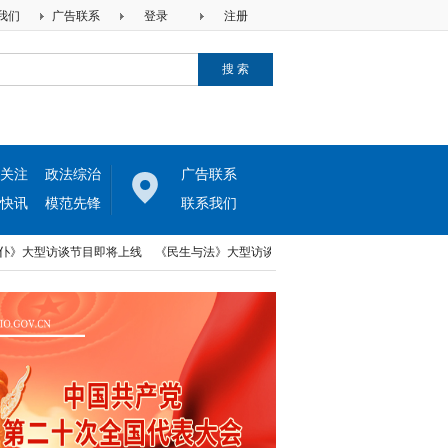
我们
广告联系
登录
注册
关注
政法综治
广告联系
快讯
模范先锋
联系我们
型访谈节目即将上线
《民生与法》大型访谈节目即将上线
中律两高法律网与河北
型访谈节目即将上线
《民生与法》大型访谈节目即将上线
中律两高法律网与河北