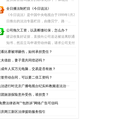
全日播法制栏目《今日说法》
《今日说法》是中国中央电视台于1999年1月2
日推出的法治专题栏目，由撒贝宁、路···...
公司拖欠工资，以及断缴社保，怎么办？
建议收集好证据，直接向公司送达被迫离职通
知书，然后立马申请劳动仲裁，请求公司支付
···...
观看比赛被球砸伤，如何承担责任？
丈夫借款，妻子需共同偿还吗？
未成年人买万元电脑，交易是否有效？
没签劳动合同，可以要二倍工资吗？
法治进行时北京广播电视台纪实科教频道法治···
跟团旅游探险意外受伤，谁担责？
“免费法律咨询”“包胜诉”网络广告可信吗
重庆两江新区法律援助服务指引