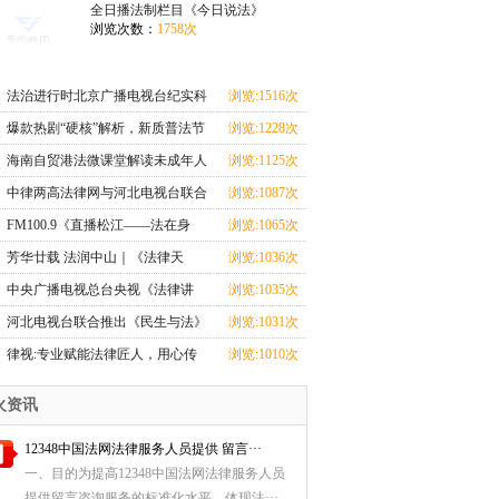
上线
上线
全日播法制栏目《今日说法》
浏览次数：
1758次
法治进行时北京广播电视台纪实科
浏览:1516次
教频道法治栏目
爆款热剧“硬核”解析，新质普法节
浏览:1228次
目《剧懂法》即将开播！
海南自贸港法微课堂解读未成年人
浏览:1125次
监护人法律制度
中律两高法律网与河北电视台联合
浏览:1087次
推出《民生与法》大型访谈节目即
FM100.9《直播松江——法在身
浏览:1065次
将上线
边》：普法从学生抓起，让宪法精
芳华廿载 法润中山｜《法律天
浏览:1036次
神扎根校园
地》电视节目播出二十周年！
中央广播电视总台央视《法律讲
浏览:1035次
堂》栏目团队：镜头背后，法官的
河北电视台联合推出《民生与法》
浏览:1031次
奉献与坚守丨2024记者看法院
大型访谈节目即将上线
律视:专业赋能法律匠人，用心传
浏览:1010次
播法律知识
火资讯
12348中国法网法律服务人员提供 留言···
一、目的为提高12348中国法网法律服务人员
提供留言咨询服务的标准化水平，体现法···...