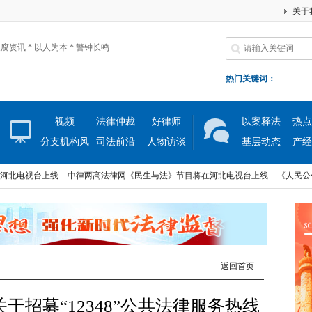
关于
腐资讯 * 以人为本 * 警钟长鸣
热门关键词：
视频
法律仲裁
好律师
以案释法
热点
分支机构风
司法前沿
人物访谈
基层动态
产经
采
电视台上线
中律两高法律网《民生与法》节目将在河北电视台上线
《人民公仆》大
电视台上线
中律两高法律网《民生与法》节目将在河北电视台上线
《人民公仆》大
返回首页
招募“12348”公共法律服务热线