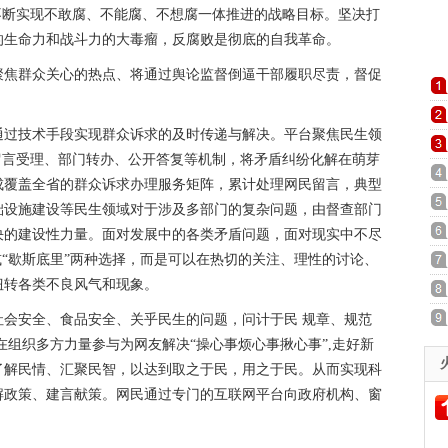
,不断实现不敢腐、不能腐、不想腐一体推进的战略目标。坚决打
的生命力和战斗力的大毒瘤，反腐败是彻底的自我革命。
聚焦群众关心的热点、将通过舆论监督倒逼干部履职尽责，督促
通过技术手段实现群众诉求的及时传递与解决。平台聚焦民生领
留言受理、部门转办、公开答复等机制，将矛盾纠纷化解在萌芽
成覆盖全省的群众诉求办理服务矩阵，累计处理网民留言，典型
础设施建设等民生领域对于涉及多部门的复杂问题，由督查部门
决的建设性力量。面对发展中的各类矛盾问题，面对现实中不尽
或“歇斯底里”两种选择，而是可以在热切的关注、理性的讨论、
扭转各类不良风气和现象。
会安全、食品安全、关乎民生的问题，问计于民 规章、规范
在组织多方力量参与为网友解决“操心事烦心事揪心事”,走好新
了解民情、汇聚民智，以达到取之于民，用之于民。从而实现科
解政策、建言献策。网民通过专门的互联网平台向政府机构、窗
。