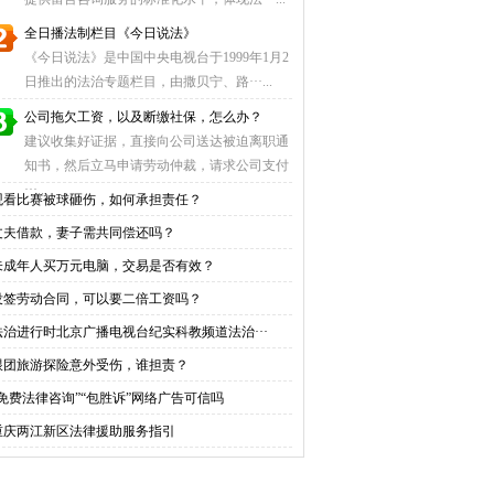
全日播法制栏目《今日说法》
《今日说法》是中国中央电视台于1999年1月2
日推出的法治专题栏目，由撒贝宁、路···...
公司拖欠工资，以及断缴社保，怎么办？
建议收集好证据，直接向公司送达被迫离职通
知书，然后立马申请劳动仲裁，请求公司支付
···...
观看比赛被球砸伤，如何承担责任？
丈夫借款，妻子需共同偿还吗？
未成年人买万元电脑，交易是否有效？
没签劳动合同，可以要二倍工资吗？
法治进行时北京广播电视台纪实科教频道法治···
跟团旅游探险意外受伤，谁担责？
“免费法律咨询”“包胜诉”网络广告可信吗
重庆两江新区法律援助服务指引