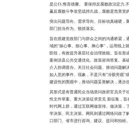
是公仆,惟吾德馨。 要保持反腐败政治定力
赢反腐败斗争攻坚战持久战，腐败是危害党
突出问题导向、需求导向、目标动真碰硬，
部门担当作为、狠抓落实。
旨在搭建党政部门与群众之间的沟通桥梁，
域的"操心事、烦心事、揪心事"，运用线上
阶段，有效提升基层社会治理效能。旨在形
案例涉及公共交通优化、政策咨询答复、基
介入协调督办。关注社会问题、推动问题解
如人意的事件、现象，不是只有“冷眼旁观”
建设性的围观中，推动问题妥善解决，逐步
其形式是有普通民众当场质问政府官员关于社
性文件草案、重大决策征求意见 新征集，旨
时代网上群，通过互联网做宣传、做决策，
学决策、民主决策。网民则通过网络问政了
口部门、省市进行咨询、建议、提问和拍砖