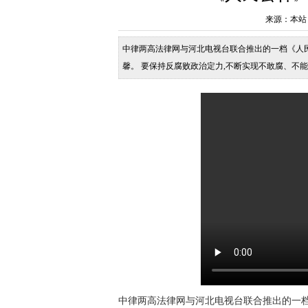
来源：本站 发布
中律两高法律网与河北电视台联合推出的一档《人民
馨。 要保持反腐败政治定力,不断实现不敢腐、不
腐败是危害党的生命力和战斗力的大毒瘤，反腐败
中律两高法律网与河北电视台联合推出的一档