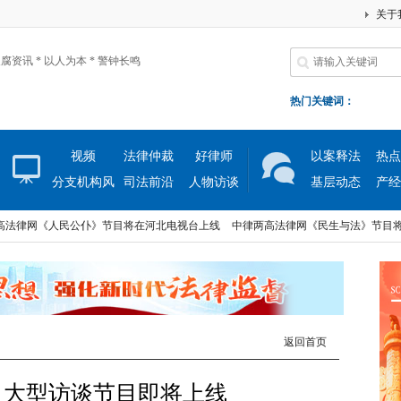
关于
腐资讯 * 以人为本 * 警钟长鸣
热门关键词：
视频
法律仲裁
好律师
以案释法
热点
分支机构风
司法前沿
人物访谈
基层动态
产经
采
网《人民公仆》节目将在河北电视台上线
中律两高法律网《民生与法》节目将在河
网《人民公仆》节目将在河北电视台上线
中律两高法律网《民生与法》节目将在河
返回首页
》大型访谈节目即将上线