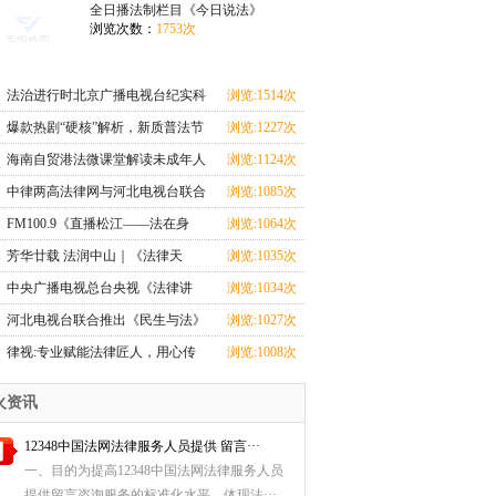
上线
上线
全日播法制栏目《今日说法》
浏览次数：
1753次
法治进行时北京广播电视台纪实科
浏览:1514次
教频道法治栏目
爆款热剧“硬核”解析，新质普法节
浏览:1227次
目《剧懂法》即将开播！
海南自贸港法微课堂解读未成年人
浏览:1124次
监护人法律制度
中律两高法律网与河北电视台联合
浏览:1085次
推出《民生与法》大型访谈节目即
FM100.9《直播松江——法在身
浏览:1064次
将上线
边》：普法从学生抓起，让宪法精
芳华廿载 法润中山｜《法律天
浏览:1035次
神扎根校园
地》电视节目播出二十周年！
中央广播电视总台央视《法律讲
浏览:1034次
堂》栏目团队：镜头背后，法官的
河北电视台联合推出《民生与法》
浏览:1027次
奉献与坚守丨2024记者看法院
大型访谈节目即将上线
律视:专业赋能法律匠人，用心传
浏览:1008次
播法律知识
火资讯
12348中国法网法律服务人员提供 留言···
一、目的为提高12348中国法网法律服务人员
提供留言咨询服务的标准化水平，体现法···...