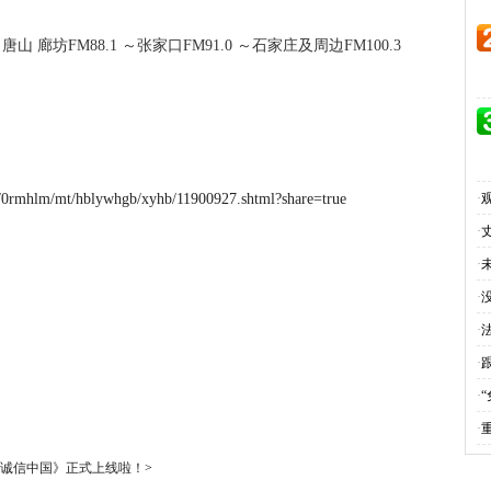
廊坊FM88.1 ～张家口FM91.0 ～石家庄及周边FM100.3
0/0rmhlm/mt/hblywhgb/xyhb/11900927.shtml?share=true
·
·
·
·
·
·
·
·
诚信中国》正式上线啦！
>