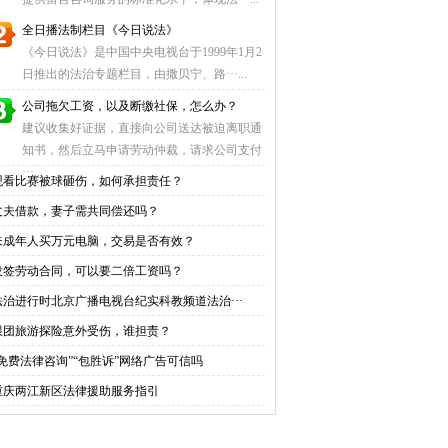
全日播法制栏目《今日说法》
《今日说法》是中国中央电视台于1999年1月2
日推出的法治专题栏目，由撒贝宁、路···...
公司拖欠工资，以及断缴社保，怎么办？
建议收集好证据，直接向公司送达被迫离职通
知书，然后立马申请劳动仲裁，请求公司支付
···...
观看比赛被球砸伤，如何承担责任？
丈夫借款，妻子需共同偿还吗？
未成年人买万元电脑，交易是否有效？
没签劳动合同，可以要二倍工资吗？
法治进行时北京广播电视台纪实科教频道法治···
跟团旅游探险意外受伤，谁担责？
“免费法律咨询”“包胜诉”网络广告可信吗
重庆两江新区法律援助服务指引