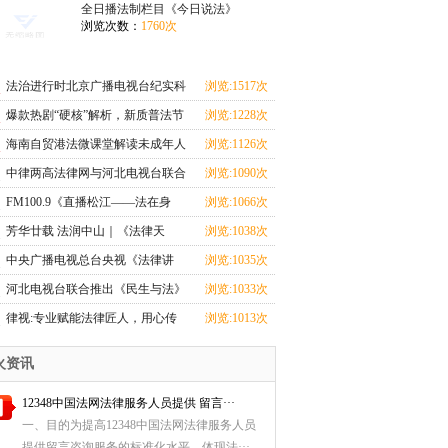
上线
上线
全日播法制栏目《今日说法》
浏览次数：
1760次
法治进行时北京广播电视台纪实科
浏览:1517次
教频道法治栏目
爆款热剧“硬核”解析，新质普法节
浏览:1228次
目《剧懂法》即将开播！
海南自贸港法微课堂解读未成年人
浏览:1126次
监护人法律制度
中律两高法律网与河北电视台联合
浏览:1090次
推出《民生与法》大型访谈节目即
FM100.9《直播松江——法在身
浏览:1066次
将上线
边》：普法从学生抓起，让宪法精
芳华廿载 法润中山｜《法律天
浏览:1038次
神扎根校园
地》电视节目播出二十周年！
中央广播电视总台央视《法律讲
浏览:1035次
堂》栏目团队：镜头背后，法官的
河北电视台联合推出《民生与法》
浏览:1033次
奉献与坚守丨2024记者看法院
大型访谈节目即将上线
律视:专业赋能法律匠人，用心传
浏览:1013次
播法律知识
火资讯
12348中国法网法律服务人员提供 留言···
一、目的为提高12348中国法网法律服务人员
提供留言咨询服务的标准化水平，体现法···...