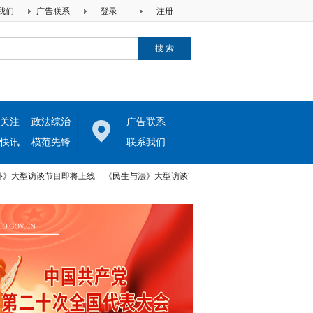
我们
广告联系
登录
注册
关注
政法综治
广告联系
快讯
模范先锋
联系我们
大型访谈节目即将上线
《民生与法》大型访谈节目即将上线
中律两高法律网与河
大型访谈节目即将上线
《民生与法》大型访谈节目即将上线
中律两高法律网与河