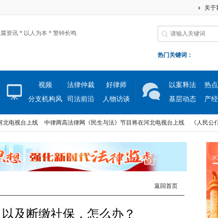
关于
腐资讯 * 以人为本 * 警钟长鸣
热门关键词：
视频
法律仲裁
好律师
以案释法
热点
分支机构风
司法前沿
人物访谈
基层动态
产经
采
电视台上线
中律两高法律网《民生与法》节目将在河北电视台上线
《人民公仆》
电视台上线
中律两高法律网《民生与法》节目将在河北电视台上线
《人民公仆》
返回首页
，以及断缴社保，怎么办？