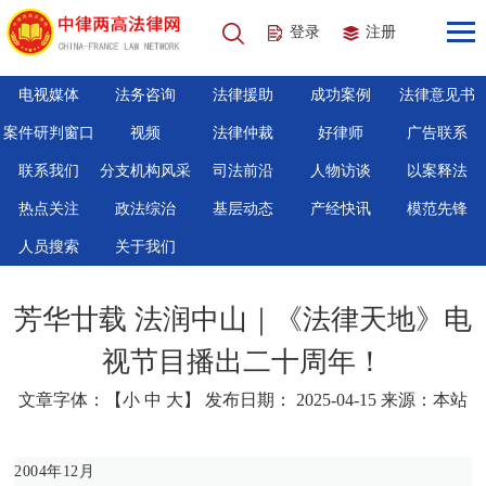
登录
注册
电视媒体
法务咨询
法律援助
成功案例
法律意见书
案件研判窗口
视频
法律仲裁
好律师
广告联系
联系我们
分支机构风采
司法前沿
人物访谈
以案释法
热点关注
政法综治
基层动态
产经快讯
模范先锋
人员搜索
关于我们
芳华廿载 法润中山｜《法律天地》电
视节目播出二十周年！
文章字体：【
小
中
大
】 发布日期： 2025-04-15 来源：本站
2004年12月