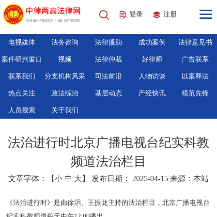
登录
注册
电视媒体
法务咨询
法律援助
成功案例
法律意见书
案件研判窗口
视频
法律仲裁
好律师
广告联系
联系我们
分支机构风采
司法前沿
人物访谈
以案释法
热点关注
政法综治
基层动态
产经快讯
模范先锋
人员搜索
关于我们
法治进行时北京广播电视台纪实科教
频道法治栏目
文章字体：【
小
中
大
】 发布日期： 2025-04-15 来源：本站
《法治进行时》是由徐滔、王振龙主持的法治栏目，北京广播电视台
纪实科教频道每天中午12:00播出。