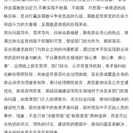
持反腐败政治定力,不断实现不敢腐、不能腐、不想腐一体推进的战
略目标。坚决打赢反腐败斗争攻坚战持久战，腐败是危害党的生命力
和战斗力的大毒瘤，反腐败是彻底的自我革命。
突出问题导向、需求导向、目标动真碰硬，聚焦群众关心的热点、将
通过舆论监督倒逼干部履职尽责，督促部门担当作为、狠抓落实。
旨在搭建党政部门与群众之间的沟通桥梁，通过技术手段实现群众诉
求的及时传递与解决。平台聚焦民生领域的"操心事、烦心事、揪心
事"，运用线上留言受理、部门转办、公开答复等机制，将矛盾纠纷
化解在萌芽阶段，有效提升基层社会治理效能。旨在形成覆盖全省的
群众诉求办理服务矩阵，累计处理网民留言，典型案例涉及公共交通
优化、政策咨询答复、基础设施建设等民生领域对于涉及多部门的复
杂问题，由督查部门介入协调督办。关注社会问题、推动问题解决的
建设性力量。面对发展中的各类矛盾问题，面对现实中不尽如人意的
事件、现象，不是只有“冷眼旁观”或“歇斯底里”两种选择，而是可以
在热切的关注、理性的讨论、建设性的围观中，推动问题妥善解决，
逐步扭转各类不良风气和现象。