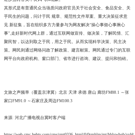
其形式是有普通民众当场质问政府官员关于社会安全、食品安全、关
乎民生的问题，问计于民 规章、规范性文件草案、重大决策征求意
见 新征集，旨在组织多方力量参与为网友解决“操心事烦心事揪心
事”,走好新时代网上群，通过互联网做宣传、做决策，了解民情、汇
聚民智，以达到取之于民，用之于民。从而实现科学决策、民主决
策。网民则通过网络问政了解政策、建言献策。网民通过专门的互联
网平台向政府机构、窗口部门、省市进行咨询、建议、提问和拍砖。
文旅之声频率（覆盖京津冀）北京 天津 承德 唐山 廊坊FM88.1 ～张
家口FM91.0 ～石家庄及周边FM100.3
来源: 河北广播电视台冀时客户端
https://web.cmc.hebtv.com/cms/rmt0336_html/0/0rmhlm/mt/hblywhgb/xyhb