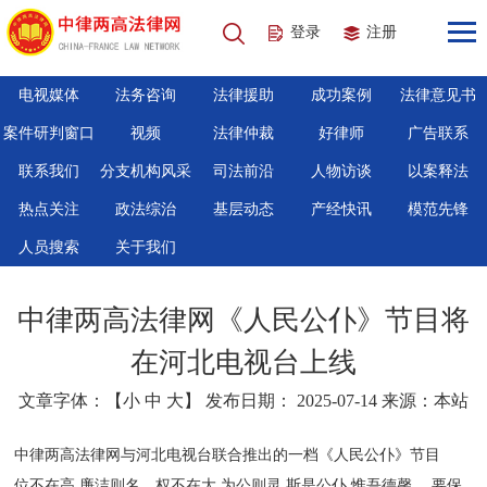
登录
注册
电视媒体
法务咨询
法律援助
成功案例
法律意见书
案件研判窗口
视频
法律仲裁
好律师
广告联系
联系我们
分支机构风采
司法前沿
人物访谈
以案释法
热点关注
政法综治
基层动态
产经快讯
模范先锋
人员搜索
关于我们
中律两高法律网《人民公仆》节目将
在河北电视台上线
文章字体：【
小
中
大
】 发布日期： 2025-07-14 来源：本站
中律两高法律网与河北电视台联合推出的一档《人民公仆》节目
位不在高,廉洁则名。权不在大,为公则灵,斯是公仆,惟吾德馨。 要保