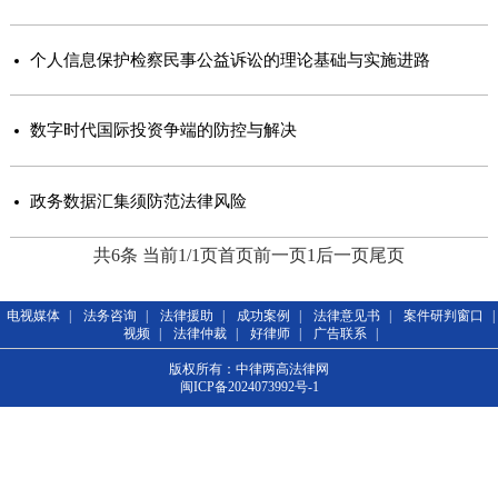
个人信息保护检察民事公益诉讼的理论基础与实施进路
数字时代国际投资争端的防控与解决
政务数据汇集须防范法律风险
共6条 当前1/1页
首页
前一页
1
后一页
尾页
电视媒体
|
法务咨询
|
法律援助
|
成功案例
|
法律意见书
|
案件研判窗口
|
视频
|
法律仲裁
|
好律师
|
广告联系
|
版权所有：中律两高法律网
闽ICP备2024073992号-1