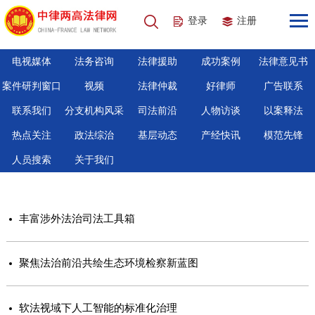
登录
注册
电视媒体
法务咨询
法律援助
成功案例
法律意见书
案件研判窗口
视频
法律仲裁
好律师
广告联系
联系我们
分支机构风采
司法前沿
人物访谈
以案释法
热点关注
政法综治
基层动态
产经快讯
模范先锋
人员搜索
关于我们
丰富涉外法治司法工具箱
聚焦法治前沿共绘生态环境检察新蓝图
软法视域下人工智能的标准化治理