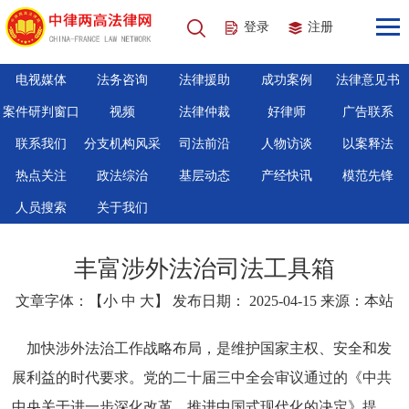
登录
注册
电视媒体
法务咨询
法律援助
成功案例
法律意见书
案件研判窗口
视频
法律仲裁
好律师
广告联系
联系我们
分支机构风采
司法前沿
人物访谈
以案释法
热点关注
政法综治
基层动态
产经快讯
模范先锋
人员搜索
关于我们
丰富涉外法治司法工具箱
文章字体：【
小
中
大
】 发布日期： 2025-04-15 来源：本站
加快涉外法治工作战略布局，是维护国家主权、安全和发
展利益的时代要求。党的二十届三中全会审议通过的《中共
中央关于进一步深化改革、推进中国式现代化的决定》提