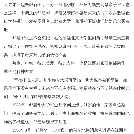
大弟弟一起去敲石子，一分一分地积攒，然后将钱交到母亲手里；也
是这样一个调皮的邹碧华，捧着父亲好不容易买来的《工农兵数理化
自学丛书》，发奋图强考上北京大学，然后省下饭钱汇款给弟弟买衣
服。
邹碧华永远不会忘记，在他前往北京大学报到前，母亲三天三夜
赶织出了一件红色毛衣。密密麻麻的一针一线，错落有致的花纹图
案，织满了母亲对儿子的依依不舍。
善良、朴实、彼此关爱、彼此支持，这是江西老家留给邹碧华一
辈子的精神财富。
“幸福不在未来。如果你今天没有幸福，明天也不会有幸福；如
果你当下没有幸福，未来也不会有幸福。幸福就在当下，就在此时此
刻。”长大以后的邹碧华常常跟人说。
1988年，邹碧华大学毕业后来到上海，21岁的他一家家单位敲
门，投递了60多份简历。后，一家上海知名企业和上海高院同时向他
伸出了橄榄枝，邹碧华选择了后者。
1993年3月，邹碧华当上法官。他兴奋地将消息告诉远在江西的