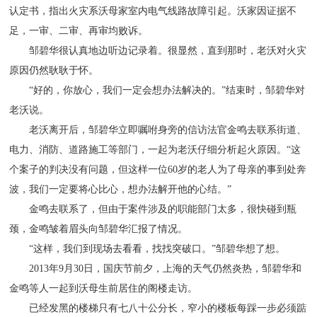
认定书，指出火灾系沃母家室内电气线路故障引起。沃家因证据不
足，一审、二审、再审均败诉。
邹碧华很认真地边听边记录着。很显然，直到那时，老沃对火灾
原因仍然耿耿于怀。
“好的，你放心，我们一定会想办法解决的。”结束时，邹碧华对
老沃说。
老沃离开后，邹碧华立即嘱咐身旁的信访法官金鸣去联系街道、
电力、消防、道路施工等部门，一起为老沃仔细分析起火原因。“这
个案子的判决没有问题，但这样一位60岁的老人为了母亲的事到处奔
波，我们一定要将心比心，想办法解开他的心结。”
金鸣去联系了，但由于案件涉及的职能部门太多，很快碰到瓶
颈，金鸣皱着眉头向邹碧华汇报了情况。
“这样，我们到现场去看看，找找突破口。”邹碧华想了想。
2013年9月30日，国庆节前夕，上海的天气仍然炎热，邹碧华和
金鸣等人一起到沃母生前居住的阁楼走访。
已经发黑的楼梯只有七八十公分长，窄小的楼板每踩一步必须踮