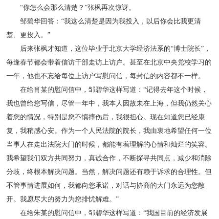
“你怎么会那么清楚？”张枫再次惊讶。
邹碧华回答：“我这么清楚是因为我投入，以后你会比我更清
楚、更投入。”
后来张枫才知道，这位毕业于北京大学经济法系的“博士院长”，
每逢春节都会带着信访干部走访上访户。甚至在北京中央党校学习的
一年，他也不忘给每位上访户写慰问信，每封信的内容都不一样。
在给肖某的慰问信中，邹碧华这样写道：“记得去年这个时候，
我也曾给您写信，尽管一年中，我本人因故未在上海，但我仍然关心
着您的情况，特别是您不慎摔伤后，我很担心。现在知道您已经康
复，我稍感心安。作为一个人民法院的院长，我由衷地希望任何一位
当事人在走出法院大门的时候，都能有着理解的心情和灿烂的笑容。
我希望我们双方共同努力，真诚合作，不断探寻共同点，减少和消除
分歧，终根本解决问题。当然，解决问题还有赖于诉求的合理性。但
不管事情进展如何，我都向您承诺，对话与协商的大门永远为您敞
开。我愿尽大的努力为您排忧解难。”
在给朱某的慰问信中，邹碧华这样写道：“我国目前的经济发展