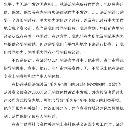
水平，尚无法与发达国家相比。就法治的完备程度而言，包括损害赔
偿、保障、保险等在内的各项法律制度尚不发达。……法治的进步需
要一个漫长的过程。尽大努力缩短这个过程，以及在此过程中大限度
地实现个案公正，应当是我们共同的目标。我注意到，您目前家里的
经济状况存在着一些困难。在这方面，我也想在力所能及的范围内为
您提供必要的帮助。但这需要我们心平气和地坐下来进行协商。让我
们共同努力，朝着求大同存小异的目标迈进。”
不仅是信访，在邹碧华22年的法官生涯中，他审理、参与审理或
指导的民事、商事、执行、少年审判等案件，无一不显示出他在法律
专业上的睿智和对当事人的体恤。
在协调基层法院涉及“乐客多”超市的141起债务纠纷时，邹碧华
从涉案金额高达2300万余元的群体性诉讼中发现，外方投资者通过离
岸公司方式投资内地，可能会导致“乐客多”众多债权人的利益受损。
他立即报告相关部门，建议加强监管，建立商业领域经营风险预警机
制，从而保护了债权人的权益。
在参与处理社会高度关注的上海社保基金追回专项工作时，邹碧