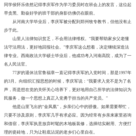
同学侯怀乐依然记得李庆军作为学习委员时在班会上的发言，这位起
早贪黑、勤奋好学的班干部的身影仿佛仍在眼前。
从河南大学毕业后，李庆军被分配到郑州牧专教书，但他没有止
步于此。
山里人法律知识贫乏，不会用法律维权。“我要帮助家乡父老懂
法守法用法，更好地回报社会。”李庆军这么想着，决定继续深造法
律专业。西南政法大学硕士毕业后，他成功考入河南高院，成为了一
名人民法官。
77岁的退休法官鲁福章一直记得李庆军的入党时间，那是1997年
的3月。向组织汇报思想的时候，李庆军说：“我要求入党不是为了名
声，而是想在党的关怀关心培养下，更好地用自己所学的法律知识为
民服务，做一个思想上真正入党勇于担当的共产党员。”
他是山里飞出的“金凤凰”，乡亲们心中的骄傲。如果需要帮忙，
只要不涉及原则，李庆军几乎有求必应。因为经常有乡亲来家里咨询
和借宿，李庆军执意放弃时髦的木地板装修，选择结实耐用、方便打
理的瓷砖地，只为让鞋底沾泥的老乡们心里自在。