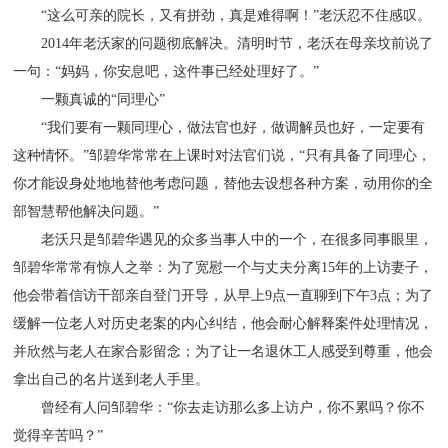
“这么可亲的院长，又有拼劲，真是难得啊！”老沃忍不住感叹。
2014年老沃家的问题彻底解决。清明时节，老沃在母亲坟前说了
一句：“妈妈，你安息吧，这件事已经处理好了。”
一颗真诚的“同理心”
“我们要有一颗同理心，做法官也好，做调解员也好，一定要有
这种情怀。”邹碧华常常在上课时对法官们说，“只有具备了同理心，
你才能设身处地地替他考虑问题，替他去设想各种方案，动用你的全
部智慧帮他解决问题。”
老沃只是邹碧华遇见的众多当事人中的一个，在很多同事眼里，
邹碧华常常有惊人之举：为了宽慰一个与丈夫分离15年的上访妻子，
他会带着信访干部亲自登门开导，从早上9点一直聊到下午3点；为了
缓解一位老人对历史老案的内心纠结，他会耐心解释案件处理情况，
并欣然与老人在家合影留念；为了让一名退休工人感受到尊重，他会
拿出自己的名片送到老人手里。
曾经有人问邹碧华：“你去走访那么多上访户，你不累吗？你不
觉得辛苦吗？”