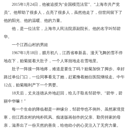
2015年1月24日，他被追授为“全国模范法官”、“上海市共产党
员”。他帮助了很多人，点亮了很多人，虽然他走了，但世间留下了
他的阳光、他的温暖、他的力量。
他，是一位法官，上海市人民法院原副院长。他的名字叫邹碧
华。
一个江西山村的男娃
1967年1月18日，腊月初八，江西省奉新县。漫天飞舞的雪不停
地在下，贻菊挺着大肚子，一个人笨拙地走在雪地里。
肚子一阵接一阵地疼，难道是要生了吗？贻菊加快了脚步。幸好
路过单位门口，一位同事看见了她，赶紧搀着她往医院继续走。中午
12点，贻菊顺利产下一个男婴。
18天后，丈夫连德从外地赶回，给儿子取名邹碧华。“碧华，碧
丽中华嘛！”
每一个生命的降临都是一种缘分，邹碧华也不例外。虽然家境贫
寒，但江西农村的纯朴民风、痴迷版画创作的父亲、勤劳持家的母
亲，滋养出了一份天然的善良，给他幼小的心灵注入了无穷力量。