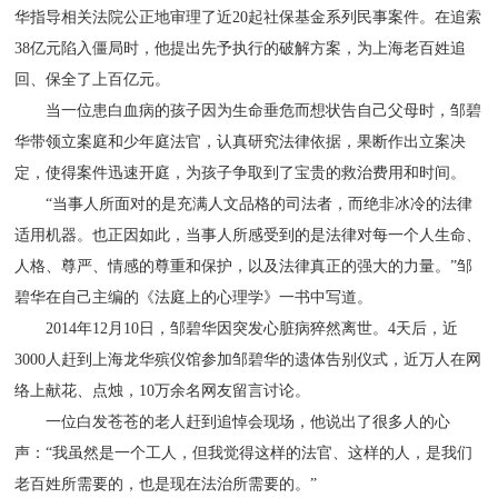
华指导相关法院公正地审理了近20起社保基金系列民事案件。在追索
38亿元陷入僵局时，他提出先予执行的破解方案，为上海老百姓追
回、保全了上百亿元。
当一位患白血病的孩子因为生命垂危而想状告自己父母时，邹碧
华带领立案庭和少年庭法官，认真研究法律依据，果断作出立案决
定，使得案件迅速开庭，为孩子争取到了宝贵的救治费用和时间。
“当事人所面对的是充满人文品格的司法者，而绝非冰冷的法律
适用机器。也正因如此，当事人所感受到的是法律对每一个人生命、
人格、尊严、情感的尊重和保护，以及法律真正的强大的力量。”邹
碧华在自己主编的《法庭上的心理学》一书中写道。
2014年12月10日，邹碧华因突发心脏病猝然离世。4天后，近
3000人赶到上海龙华殡仪馆参加邹碧华的遗体告别仪式，近万人在网
络上献花、点烛，10万余名网友留言讨论。
一位白发苍苍的老人赶到追悼会现场，他说出了很多人的心
声：“我虽然是一个工人，但我觉得这样的法官、这样的人，是我们
老百姓所需要的，也是现在法治所需要的。”