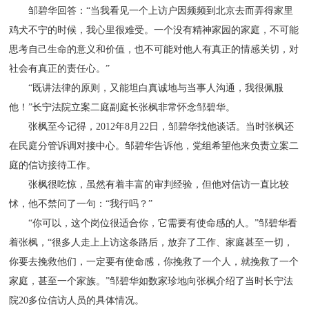
邹碧华回答：“当我看见一个上访户因频频到北京去而弄得家里
鸡犬不宁的时候，我心里很难受。一个没有精神家园的家庭，不可能
思考自己生命的意义和价值，也不可能对他人有真正的情感关切，对
社会有真正的责任心。”
“既讲法律的原则，又能坦白真诚地与当事人沟通，我很佩服
他！”长宁法院立案二庭副庭长张枫非常怀念邹碧华。
张枫至今记得，2012年8月22日，邹碧华找他谈话。当时张枫还
在民庭分管诉调对接中心。邹碧华告诉他，党组希望他来负责立案二
庭的信访接待工作。
张枫很吃惊，虽然有着丰富的审判经验，但他对信访一直比较
怵，他不禁问了一句：“我行吗？”
“你可以，这个岗位很适合你，它需要有使命感的人。”邹碧华看
着张枫，“很多人走上上访这条路后，放弃了工作、家庭甚至一切，
你要去挽救他们，一定要有使命感，你挽救了一个人，就挽救了一个
家庭，甚至一个家族。”邹碧华如数家珍地向张枫介绍了当时长宁法
院20多位信访人员的具体情况。