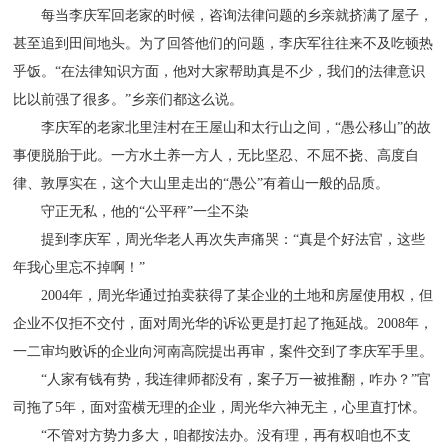
每当李庆军回老家的时候，咨询法律问题的乡亲就挤满了屋子，
甚至追到田间地头。为了回答他们的问题，李庆军往往来不及吃顿热
乎饭。“在法律知识方面，他对大家帮助真是不少，我们的法律意识
比以前强了很多。”乡亲们都这么说。
李庆军的老家北里洼村在王屋山和太行山之间，“愚公移山”的故
事便脱胎于此。一方水土养一方人，无比坚忍、不屈不挠、高度自
律、敦厚实在，这个大山里走出的“愚公”有着山一般的品质。
守正无私，他的“公平秤”一尘不染
提到李庆军，周光华老人再次失声痛哭：“真是个好法官，这些
年我心里忘不掉啊！”
2004年，周光华通过拍卖获得了某企业的土地和房屋使用权，但
企业不仅拒不交付，面对周光华的诉讼更是打起了拖延战。2008年，
一二审均败诉的企业向河南高院提出再审，案件交到了李庆军手里。
“人家有钱有势，我连律师都没有，案子万一被推翻，咋办？”官
司拖了5年，面对蛮横无理的企业，周光华六神无主，心里直打怵。
“不管对方势力多大，咱都按法办。没有理，再有权咱也不支