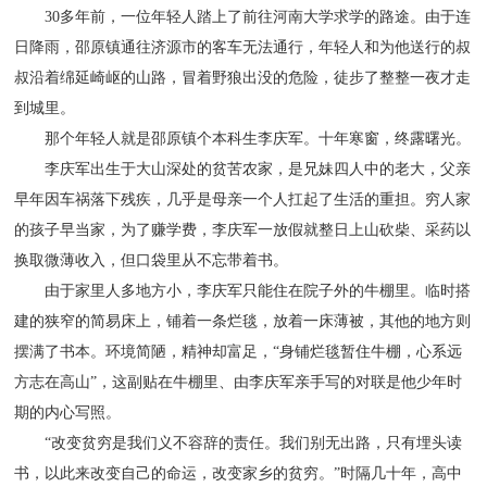
30多年前，一位年轻人踏上了前往河南大学求学的路途。由于连
日降雨，邵原镇通往济源市的客车无法通行，年轻人和为他送行的叔
叔沿着绵延崎岖的山路，冒着野狼出没的危险，徒步了整整一夜才走
到城里。
那个年轻人就是邵原镇个本科生李庆军。十年寒窗，终露曙光。
李庆军出生于大山深处的贫苦农家，是兄妹四人中的老大，父亲
早年因车祸落下残疾，几乎是母亲一个人扛起了生活的重担。穷人家
的孩子早当家，为了赚学费，李庆军一放假就整日上山砍柴、采药以
换取微薄收入，但口袋里从不忘带着书。
由于家里人多地方小，李庆军只能住在院子外的牛棚里。临时搭
建的狭窄的简易床上，铺着一条烂毯，放着一床薄被，其他的地方则
摆满了书本。环境简陋，精神却富足，“身铺烂毯暂住牛棚，心系远
方志在高山”，这副贴在牛棚里、由李庆军亲手写的对联是他少年时
期的内心写照。
“改变贫穷是我们义不容辞的责任。我们别无出路，只有埋头读
书，以此来改变自己的命运，改变家乡的贫穷。”时隔几十年，高中