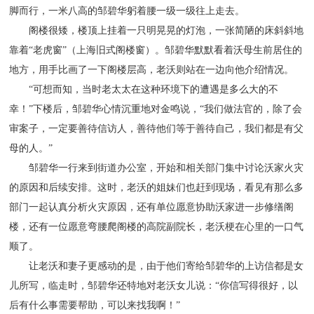
脚而行，一米八高的邹碧华躬着腰一级一级往上走去。
阁楼很矮，楼顶上挂着一只明晃晃的灯泡，一张简陋的床斜斜地
靠着“老虎窗”（上海旧式阁楼窗）。邹碧华默默看着沃母生前居住的
地方，用手比画了一下阁楼层高，老沃则站在一边向他介绍情况。
“可想而知，当时老太太在这种环境下的遭遇是多么大的不
幸！”下楼后，邹碧华心情沉重地对金鸣说，“我们做法官的，除了会
审案子，一定要善待信访人，善待他们等于善待自己，我们都是有父
母的人。”
邹碧华一行来到街道办公室，开始和相关部门集中讨论沃家火灾
的原因和后续安排。这时，老沃的姐妹们也赶到现场，看见有那么多
部门一起认真分析火灾原因，还有单位愿意协助沃家进一步修缮阁
楼，还有一位愿意弯腰爬阁楼的高院副院长，老沃梗在心里的一口气
顺了。
让老沃和妻子更感动的是，由于他们寄给邹碧华的上访信都是女
儿所写，临走时，邹碧华还特地对老沃女儿说：“你信写得很好，以
后有什么事需要帮助，可以来找我啊！”