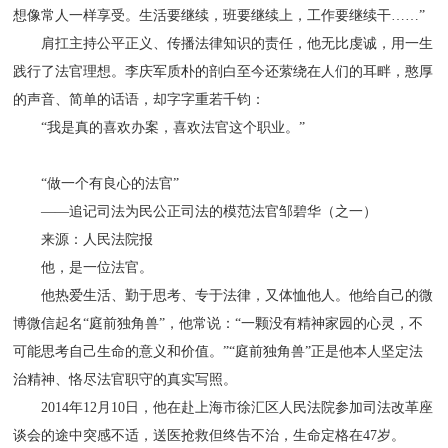
想像常人一样享受。生活要继续，班要继续上，工作要继续干……”
肩扛主持公平正义、传播法律知识的责任，他无比虔诚，用一生
践行了法官理想。李庆军质朴的剖白至今还萦绕在人们的耳畔，憨厚
的声音、简单的话语，却字字重若千钧：
“我是真的喜欢办案，喜欢法官这个职业。”
“做一个有良心的法官”
——追记司法为民公正司法的模范法官邹碧华（之一）
来源：人民法院报
他，是一位法官。
他热爱生活、勤于思考、专于法律，又体恤他人。他给自己的微
博微信起名“庭前独角兽”，他常说：“一颗没有精神家园的心灵，不
可能思考自己生命的意义和价值。”“庭前独角兽”正是他本人坚定法
治精神、恪尽法官职守的真实写照。
2014年12月10日，他在赴上海市徐汇区人民法院参加司法改革座
谈会的途中突感不适，送医抢救但终告不治，生命定格在47岁。