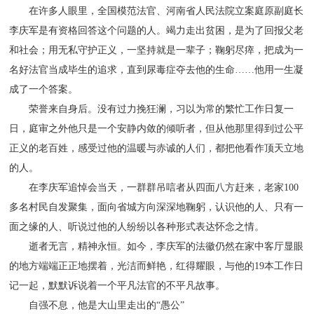
在许多人眼里，全国模范法官、河南省人民法院立案庭原副庭长
李庆军是有资格回答这个问题的人。竭力走出贫困，是为了回报父老
和社会；用无私守护正义，一坚持就是一辈子；鞠躬尽瘁，把成为一
名好法官当成毕生的追求，直到尿毒症夺去他的生命……他用一生凝
成了一个答案。
荣誉来自身后。没有过力挽狂澜，习以为常的繁忙工作日复一
日，庭审之外他只是一个安静内敛的倾听者，但从他那里得到过公平
正义的老百姓，感受过他的温暖与赤诚的人们，都把他看作顶天立地
的人。
在李庆军追悼会当天，一群群吊唁者从四面八方赶来，老家100
多名村民自发聚集，面向省城方向深深地鞠躬，认识他的人、只有一
面之缘的人、听说过他的人纷纷以各种形式表达怀念之情。
逝者无言，精神永恒。如今，李庆军的法徽仍然在家中客厅显眼
的地方端端正正地摆着，光洁而鲜艳，红得耀眼，与他的19本工作日
记一起，默默诉说着一个平凡法官的不平凡故事。
自强不息，他是大山里走出的“愚公”