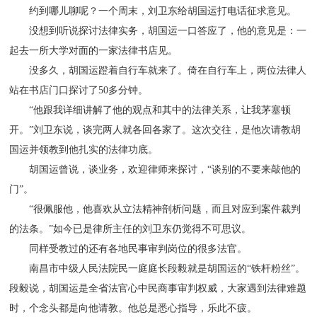
约到哪儿聊呢？一个周末，刘卫东给胡国运打电话征求意见。
没想到听说探讨法律实务，胡国运一口答应了，他的意见是：一
起去一所大学对面的一家法律书店见。
没多久，胡国运蹬着自行车就来了。倚在自行车上，两位法律人
站在书店门口探讨了50多分钟。
“他跟我详细讲解了他的观点和其中的法律关系，让我茅塞顿
开。”刘卫东说，谈完两人就各回各家了。这次交往，是他次请教胡
国运并领教到他扎实的法律功底。
胡国运曾说，谈业务，欢迎律师来探讨，“谈别的不要来敲他的
门”。
“很佩服他，他喜欢从立法精神剖析问题，而且对应到案件裁判
的法条。”如今已是律所主任的刘卫东仍觉得不可思议。
同样受教过的还有各地民事审判岗位的很多法官。
南昌市中级人民法院民一庭庭长段毅就是胡国运的“铁杆粉丝”。
段毅说，胡国运是全省法官心中民商事审判权威，大家遇到法律难题
时，个念头都是向他请教。他总是悉心指导，乐此不疲。