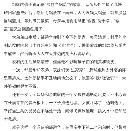
邹家的孩子都记得“脸盆当锅盖”的故事：母亲从外面捡了几块土
砖回家垒成灶台，然后将锅放在上面煮，因为没钱买锅盖，就拿脸盆
当锅盖用。等到煮完饭菜，母亲再用食用碱把“锅盖”洗干净，“锅
盖”便又当回脸盆用了。
大弟弟出生后，邹碧华住到了乡下外婆家。每天清晨，村里的小
喇叭按时响起《丰收乐曲》和《喜洋洋》，睡眼蒙眬的邹碧华从乐声
中醒来，然后听着大人在天井边的笑声和说话声。
农村的生活虽然清苦，但丝毫不影响孩子们的纯真和调皮。
一次，邹碧华和表弟、表妹们玩“过家家”，忽然跑到太外婆的怀
里哭起来。太外婆措手不及地问他怎么了，他回答“我想妈妈了”，太
外婆顿时哭笑不得。
还有一次，邹碧华和亲戚家的一个女孩在池塘边玩耍，不小心踩
在长满青苔的青石板上，一下子滑进池塘。女孩吓坏了，边叫边哭。
幸好当过兵的舅舅在不远处干活，闻讯飞奔到池塘，跳入水中把邹碧
华救起。
就是这样一个调皮的邹碧华，在母亲生下第二个弟弟时，他带着