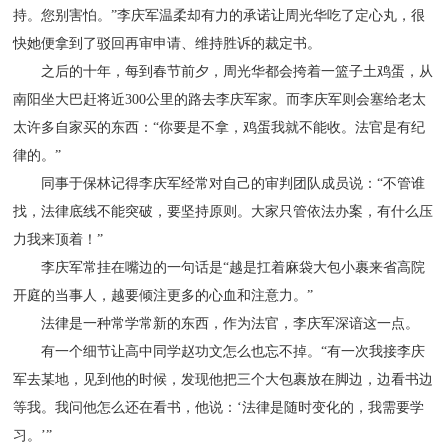
持。您别害怕。”李庆军温柔却有力的承诺让周光华吃了定心丸，很
快她便拿到了驳回再审申请、维持胜诉的裁定书。
之后的十年，每到春节前夕，周光华都会挎着一篮子土鸡蛋，从
南阳坐大巴赶将近300公里的路去李庆军家。而李庆军则会塞给老太
太许多自家买的东西：“你要是不拿，鸡蛋我就不能收。法官是有纪
律的。”
同事于保林记得李庆军经常对自己的审判团队成员说：“不管谁
找，法律底线不能突破，要坚持原则。大家只管依法办案，有什么压
力我来顶着！”
李庆军常挂在嘴边的一句话是“越是扛着麻袋大包小裹来省高院
开庭的当事人，越要倾注更多的心血和注意力。”
法律是一种常学常新的东西，作为法官，李庆军深谙这一点。
有一个细节让高中同学赵功文怎么也忘不掉。“有一次我接李庆
军去某地，见到他的时候，发现他把三个大包裹放在脚边，边看书边
等我。我问他怎么还在看书，他说：‘法律是随时变化的，我需要学
习。’”