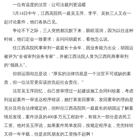
一位有温度的法官：让司法裁判更温暖
5月14日中午，江西高院民一庭吴玉萍、李平、吴狄三人又在一
起讨论案件，他们各执己见。
争论不下之际，三人突然都沉默下来，眼眶湿润，因为以往这种
时候，他们定会一致要求：去问问胡庭长，看他怎么说。
任江西高院民事审判一庭庭长十余年，因业务能力出众，胡国运
被评为“全省审判业务专家”，并被江西法院人誉为江西民商事审判
的“领路人”。
但胡运国却总是说：“厚实的法律功底是一个法官不可或缺的素
质，但一位法官更应该担负起社会责任。”
法官吴玉萍回忆，自己曾审理过一起建设施工合同纠纷案，考虑
到这起案件一审送达程序错误，她打算发回重审。发回重审的理由是
充分且符合法律规定的，但时任江西高院民一庭庭长的胡国运了解案
情后发现，案件涉及的400多万元工程款中，有很大一部分是农民工
工资。他对吴玉萍说，如果案件简单发回，按规定程序走，兜兜转转
又得一年半载，但是农民朋友的工资拖不起啊！