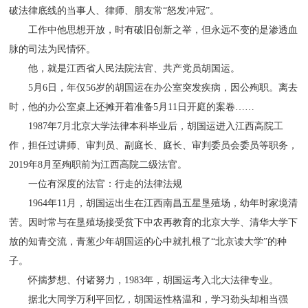
破法律底线的当事人、律师、朋友常“怒发冲冠”。
工作中他思想开放，时有破旧创新之举，但永远不变的是渗透血
脉的司法为民情怀。
他，就是江西省人民法院法官、共产党员胡国运。
5月6日，年仅56岁的胡国运在办公室突发疾病，因公殉职。离去
时，他的办公室桌上还摊开着准备5月11日开庭的案卷……
1987年7月北京大学法律本科毕业后，胡国运进入江西高院工
作，担任过讲师、审判员、副庭长、庭长、审判委员会委员等职务，
2019年8月至殉职前为江西高院二级法官。
一位有深度的法官：行走的法律法规
1964年11月，胡国运出生在江西南昌五星垦殖场，幼年时家境清
苦。因时常与在垦殖场接受贫下中农再教育的北京大学、清华大学下
放的知青交流，青葱少年胡国运的心中就扎根了“北京读大学”的种
子。
怀揣梦想、付诸努力，1983年，胡国运考入北大法律专业。
据北大同学万利平回忆，胡国运性格温和，学习劲头却相当强