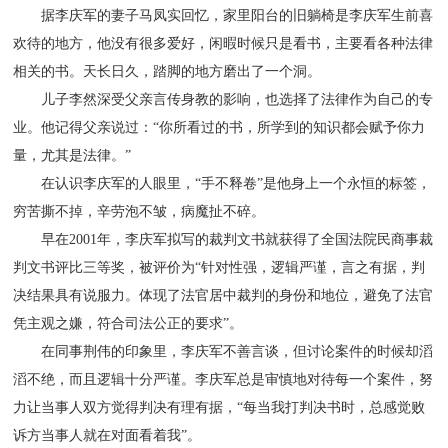
据李庆军的妻子马凤实回忆，家里阳台的旧躺椅是李庆军生前喜
欢待的地方，他没有很多爱好，闲暇时候只是看书，主要看各种法律
相关的书。天长日久，踏脚的地方磨出了一个洞。
儿子李然深受父亲言传身教的影响，也选择了法律作为自己的专
业。他记得父亲说过：“你所看过的书，所学到的知识都会赋予你力
量，尤其是法律。”
在认识李庆军的人眼里，“手不释卷”是他身上一个永恒的标签，
穷苦撕不掉，辛劳泡不皱，病魔扯不碎。
早在2001年，李庆军拟写的裁判文书就获得了全国法院民商事裁
判文书评比三等奖，被评价为“针对性强，逻辑严谨，言之有据，判
决结果具有说服力。体现了法官居中裁判的身份和地位，避免了法官
凭主观之嫌，符合司法公正的要求”。
在同事荆伟的印象里，李庆军不善言谈，但讨论案件的时候却滔
滔不绝，而且逻辑十分严谨。李庆军总是审慎地对待每一个案件，努
力让当事人双方觉得判决有理有据，“每当我打判决书时，总感觉败
诉方当事人就在对面看着我”。