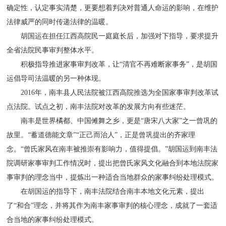
确定性，认定事实清楚，更要想着判决对普通人命运的影响，在维护
法律威严的同时传递法律的温暖。
胡国运在担任江西高院民一庭庭长后，加强对下指导，要求提升
全省法院民事审判整体水平。
积极指导推进家事审判改革，让“清官不再难断家事务”，是胡国
运倡导司法温暖的另一种体现。
2016年，南丰县人民法院被江西高院推选为全国家事审判改革试
点法院。试点之初，南丰法院对改革的发展方向有些迷茫。
南丰是世界橘都、中国傩舞之乡，更是“唐宋八大家”之一曾巩的
故里。“蓄道德能文章”“正己而治人”，正是曾巩提出的齐家理
念。“曾氏家风在南丰被推崇有影响力，值得提倡。”胡国运到南丰法
院调研家事审判工作情况时，提出把曾氏家风文化融合到本地法院家
事审判的理念当中，提炼出一种适合当地群众的家事纠纷处理模式。
在胡国运的指导下，南丰法院结合南丰本地文化元素，提出
了“和合”理念，并将其作为南丰家事审判的核心理念，成就了一套适
合当地的家事纠纷处理模式。