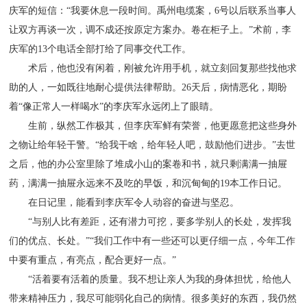
庆军的短信：“我要休息一段时间。禹州电缆案，6号以后联系当事人
让双方再谈一次，调不成还按原定方案办。卷在柜子上。”术前，李
庆军的13个电话全部打给了同事交代工作。
术后，他也没有闲着，刚被允许用手机，就立刻回复那些找他求
助的人，一如既往地耐心提供法律帮助。26天后，病情恶化，期盼
着“像正常人一样喝水”的李庆军永远闭上了眼睛。
生前，纵然工作极其，但李庆军鲜有荣誉，他更愿意把这些身外
之物让给年轻干警。“给我干啥，给年轻人吧，鼓励他们进步。”去世
之后，他的办公室里除了堆成小山的案卷和书，就只剩满满一抽屉
药，满满一抽屉永远来不及吃的早饭，和沉甸甸的19本工作日记。
在日记里，能看到李庆军令人动容的奋进与坚忍。
“与别人比有差距，还有潜力可挖，要多学别人的长处，发挥我
们的优点、长处。”“我们工作中有一些还可以更仔细一点，今年工作
中要有重点，有亮点，配合更好一点。”
“活着要有活着的质量。我不想让亲人为我的身体担忧，给他人
带来精神压力，我尽可能弱化自己的病情。很多美好的东西，我仍然