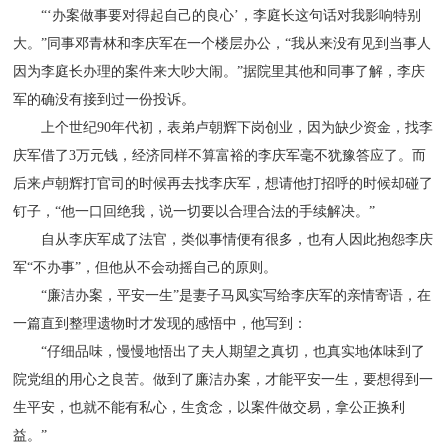
“‘办案做事要对得起自己的良心’，李庭长这句话对我影响特别
大。”同事邓青林和李庆军在一个楼层办公，“我从来没有见到当事人
因为李庭长办理的案件来大吵大闹。”据院里其他和同事了解，李庆
军的确没有接到过一份投诉。
上个世纪90年代初，表弟卢朝辉下岗创业，因为缺少资金，找李
庆军借了3万元钱，经济同样不算富裕的李庆军毫不犹豫答应了。而
后来卢朝辉打官司的时候再去找李庆军，想请他打招呼的时候却碰了
钉子，“他一口回绝我，说一切要以合理合法的手续解决。”
自从李庆军成了法官，类似事情便有很多，也有人因此抱怨李庆
军“不办事”，但他从不会动摇自己的原则。
“廉洁办案，平安一生”是妻子马凤实写给李庆军的亲情寄语，在
一篇直到整理遗物时才发现的感悟中，他写到：
“仔细品味，慢慢地悟出了夫人期望之真切，也真实地体味到了
院党组的用心之良苦。做到了廉洁办案，才能平安一生，要想得到一
生平安，也就不能有私心，生贪念，以案件做交易，拿公正换利
益。”