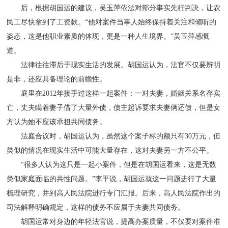
后，根据胡国运的建议，吴玉萍依法对部分事实先行判决，让农
民工尽快拿到了工资款。“他对案件当事人始终保持着关注和倾听的
姿态，这是他职业素质的体现，更是一种人生境界。”吴玉萍感慨
道。
法律往往滞后于现实生活的发展。胡国运认为，法官不仅要辨明
是非，还应具备理论的前瞻性。
庭里在2012年接手过这样一起案件：一对夫妻，婚姻关系名存实
亡，丈夫瞒着妻子借了大量外债，债主起诉要求夫妻俩还债，但是女
方认为她不应该承担共同债务。
法庭合议时，胡国运认为，虽然这个案子标的额只有30万元，但
类似的情况在现实生活中可能大量存在，这对夫妻另一方不公平。
“很多人认为这只是一起小案件，但是在胡国运看来，这是无数
类似家庭面临的共性问题。”李平说，胡国运就这一问题进行了大量
梳理研究，并到高人民法院进行专门汇报。后来，高人民法院作出的
司法解释明确规定，这样的债务不应属于夫妻共同债务。
胡国运常对身边的年轻法官说，提高办案质量，不仅要对案件准