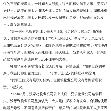
住的三层阁楼着火，一时间大火熊熊，过火面积达70平方米，受灾邻
居18户。83岁的老太太身陷火海，等到消防人员发现她时，阁楼地板
已经烧毁塌落，老太太连着沙发一起掉落在二楼，尸体蜷曲在沙发
里，散发出焦味儿。
“她平时生活很有规律，每天早上5、6点起床，晚上7、8点睡
觉，谁知道竟然会这样惨死！”老沃悲恸欲绝。事发当天，老沃接到
三姐电话后赶到火灾现场，眼睁睁地看着警戒线拦在眼前，他想冲进
火海救母亲，但被旁人死死拉住。那天晚上，当老沃和家人一起来到
殡仪馆看到母亲遗体时，忍不住嚎啕大哭。
邹碧华目不转睛地听着老沃的介绍，神情凝重：“如果是我的母
亲，我会比你们更难过的！”一句话，让老沃的眼眶顿时湿润。
“我恨三姐没有照顾好妈妈，但更恨物业公司没有尽到管理职
责。”老沃说。
2009年3月，沃家将物业公司告上法庭，要求物业公司赔偿损
失。没想到物业公司坚持认为，火灾是由沃家没有安全、合理地使用
电器所导致，不同意承担赔偿责任。相关部门向法院出具了火灾原因