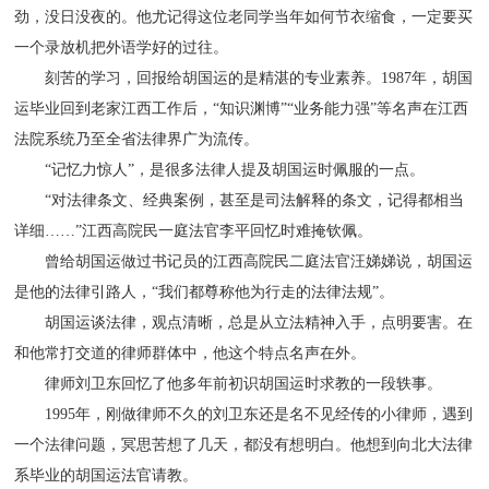
劲，没日没夜的。他尤记得这位老同学当年如何节衣缩食，一定要买
一个录放机把外语学好的过往。
刻苦的学习，回报给胡国运的是精湛的专业素养。1987年，胡国
运毕业回到老家江西工作后，“知识渊博”“业务能力强”等名声在江西
法院系统乃至全省法律界广为流传。
“记忆力惊人”，是很多法律人提及胡国运时佩服的一点。
“对法律条文、经典案例，甚至是司法解释的条文，记得都相当
详细……”江西高院民一庭法官李平回忆时难掩钦佩。
曾给胡国运做过书记员的江西高院民二庭法官汪娣娣说，胡国运
是他的法律引路人，“我们都尊称他为行走的法律法规”。
胡国运谈法律，观点清晰，总是从立法精神入手，点明要害。在
和他常打交道的律师群体中，他这个特点名声在外。
律师刘卫东回忆了他多年前初识胡国运时求教的一段轶事。
1995年，刚做律师不久的刘卫东还是名不见经传的小律师，遇到
一个法律问题，冥思苦想了几天，都没有想明白。他想到向北大法律
系毕业的胡国运法官请教。