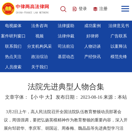
登录
注册
电视媒体
法务咨询
法律援助
成功案例
法律意见书
案件研判窗口
视频
法律仲裁
好律师
广告联系
联系我们
分支机构风采
司法前沿
人物访谈
以案释法
热点关注
政法综治
基层动态
产经快讯
模范先锋
人员搜索
关于我们
法院先进典型人物合集
文章字体：【
小
中
大
】 发布日期： 2023-08-16 来源：本站
3月2日上午，高人民法院召开全国法院队伍教育整顿动员部署会
议，周强强调，要把弘扬英模精神作为教育整顿的重要内容，深入开
展向邹碧华、李庆军、胡国运、周春梅、魏晶晶等先进典型学习活