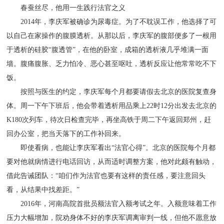
春蚕丝尽，他用一生践行法官之义
2014年，李庆军被确诊为尿毒症。为了不耽误工作，他选择了可
以自己在家操作的腹膜透析。从那以后，李庆军的腹部便多了一根用
于透析的硅胶“腹透管”，在他的卧室，成箱的透析液几乎堆满一面
墙。腹痛腹胀、乏力怕冷、恶心甚至呕吐，透析反应让他常常吃不下
饭。
按照与医生的约定，李庆军每个月都要请假去北京的医院复查身
体。周一下午下班后，他会带着透析用品乘上22时12分出发去北京的
K180次列车，待次日检查完毕，再坐高铁于周二下午返回郑州，赶
回办公室，把当天落下的工作补回来。
即使看病，也能让李庆军看出“法官心得”。北京的医院每个月都
要对他就病情进行电话回访，从而适时调整方案，他对此颇有触动，
借此告诫团队：“咱们作为法官也要有这样的责任感，要注意回头
看，从结果中找差距。”
2016年，河南高院首批员额法官入额考试之年。入额意味着工作
压力大幅增加，院劝身体不好的李庆军调离审判一线，但他不愿意放