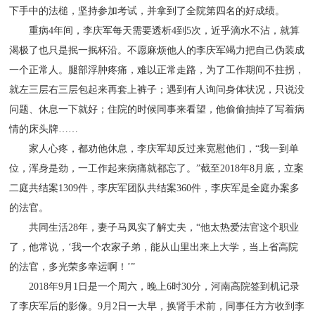
下手中的法槌，坚持参加考试，并拿到了全院第四名的好成绩。
重病4年间，李庆军每天需要透析4到5次，近乎滴水不沾，就算
渴极了也只是抿一抿杯沿。不愿麻烦他人的李庆军竭力把自己伪装成
一个正常人。腿部浮肿疼痛，难以正常走路，为了工作期间不拄拐，
就左三层右三层包起来再套上裤子；遇到有人询问身体状况，只说没
问题、休息一下就好；住院的时候同事来看望，他偷偷抽掉了写着病
情的床头牌……
家人心疼，都劝他休息，李庆军却反过来宽慰他们，“我一到单
位，浑身是劲，一工作起来病痛就都忘了。”截至2018年8月底，立案
二庭共结案1309件，李庆军团队共结案360件，李庆军是全庭办案多
的法官。
共同生活28年，妻子马凤实了解丈夫，“他太热爱法官这个职业
了，他常说，‘我一个农家子弟，能从山里出来上大学，当上省高院
的法官，多光荣多幸运啊！’”
2018年9月1日是一个周六，晚上6时30分，河南高院签到机记录
了李庆军后的影像。9月2日一大早，换肾手术前，同事任方方收到李