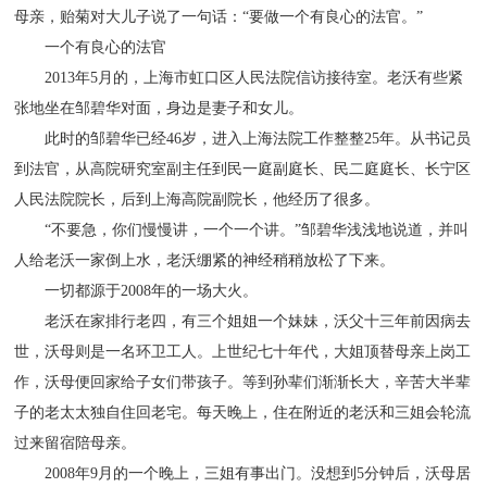
母亲，贻菊对大儿子说了一句话：“要做一个有良心的法官。”
一个有良心的法官
2013年5月的，上海市虹口区人民法院信访接待室。老沃有些紧
张地坐在邹碧华对面，身边是妻子和女儿。
此时的邹碧华已经46岁，进入上海法院工作整整25年。从书记员
到法官，从高院研究室副主任到民一庭副庭长、民二庭庭长、长宁区
人民法院院长，后到上海高院副院长，他经历了很多。
“不要急，你们慢慢讲，一个一个讲。”邹碧华浅浅地说道，并叫
人给老沃一家倒上水，老沃绷紧的神经稍稍放松了下来。
一切都源于2008年的一场大火。
老沃在家排行老四，有三个姐姐一个妹妹，沃父十三年前因病去
世，沃母则是一名环卫工人。上世纪七十年代，大姐顶替母亲上岗工
作，沃母便回家给子女们带孩子。等到孙辈们渐渐长大，辛苦大半辈
子的老太太独自住回老宅。每天晚上，住在附近的老沃和三姐会轮流
过来留宿陪母亲。
2008年9月的一个晚上，三姐有事出门。没想到5分钟后，沃母居