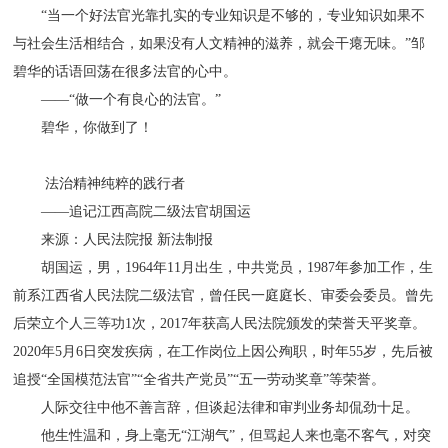
“当一个好法官光靠扎实的专业知识是不够的，专业知识如果不
与社会生活相结合，如果没有人文精神的滋养，就会干瘪无味。”邹
碧华的话语回荡在很多法官的心中。
——“做一个有良心的法官。”
碧华，你做到了！
法治精神纯粹的践行者
——追记江西高院二级法官胡国运
来源：人民法院报 新法制报
胡国运，男，1964年11月出生，中共党员，1987年参加工作，生
前系江西省人民法院二级法官，曾任民一庭庭长、审委会委员。曾先
后荣立个人三等功1次，2017年获高人民法院颁发的荣誉天平奖章。
2020年5月6日突发疾病，在工作岗位上因公殉职，时年55岁，先后被
追授“全国模范法官”“全省共产党员”“五一劳动奖章”等荣誉。
人际交往中他不善言辞，但谈起法律和审判业务却侃劲十足。
他生性温和，身上毫无“江湖气”，但骂起人来也毫不客气，对突