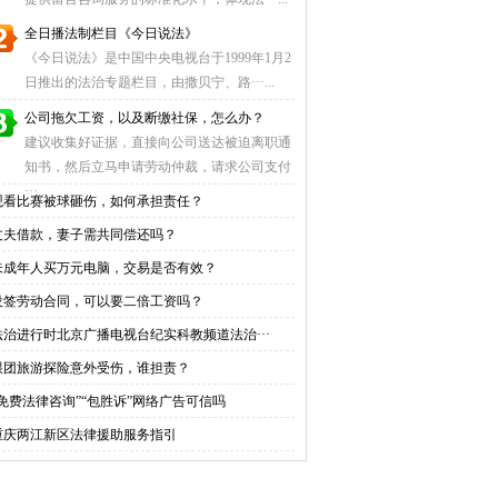
全日播法制栏目《今日说法》
《今日说法》是中国中央电视台于1999年1月2
日推出的法治专题栏目，由撒贝宁、路···...
公司拖欠工资，以及断缴社保，怎么办？
建议收集好证据，直接向公司送达被迫离职通
知书，然后立马申请劳动仲裁，请求公司支付
···...
观看比赛被球砸伤，如何承担责任？
丈夫借款，妻子需共同偿还吗？
未成年人买万元电脑，交易是否有效？
没签劳动合同，可以要二倍工资吗？
法治进行时北京广播电视台纪实科教频道法治···
跟团旅游探险意外受伤，谁担责？
“免费法律咨询”“包胜诉”网络广告可信吗
重庆两江新区法律援助服务指引