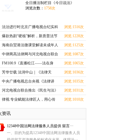
上线
上线
全日播法制栏目《今日说法》
浏览次数：
1758次
法治进行时北京广播电视台纪实科
浏览:1516次
教频道法治栏目
爆款热剧“硬核”解析，新质普法节
浏览:1228次
目《剧懂法》即将开播！
海南自贸港法微课堂解读未成年人
浏览:1125次
监护人法律制度
中律两高法律网与河北电视台联合
浏览:1087次
推出《民生与法》大型访谈节目即
FM100.9《直播松江——法在身
浏览:1065次
将上线
边》：普法从学生抓起，让宪法精
芳华廿载 法润中山｜《法律天
浏览:1036次
神扎根校园
地》电视节目播出二十周年！
中央广播电视总台央视《法律讲
浏览:1035次
堂》栏目团队：镜头背后，法官的
河北电视台联合推出《民生与法》
浏览:1031次
奉献与坚守丨2024记者看法院
大型访谈节目即将上线
律视:专业赋能法律匠人，用心传
浏览:1010次
播法律知识
火资讯
12348中国法网法律服务人员提供 留言···
一、目的为提高12348中国法网法律服务人员
提供留言咨询服务的标准化水平，体现法···...