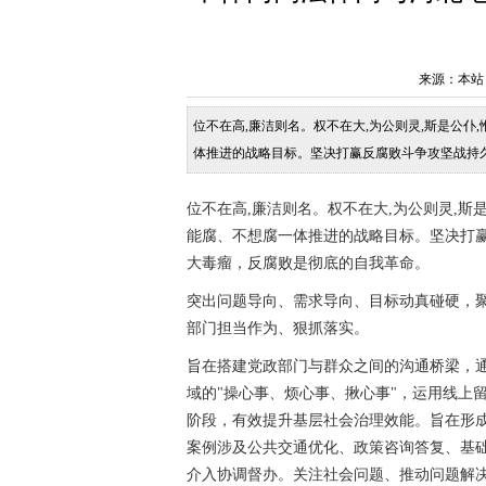
来源：本站 发布
位不在高,廉洁则名。权不在大,为公则灵,斯是公仆
体推进的战略目标。坚决打赢反腐败斗争攻坚战持
命。突出问题导向、需求导向、目标动真碰硬，聚
位不在高,廉洁则名。权不在大,为公则灵,斯
能腐、不想腐一体推进的战略目标。坚决打
大毒瘤，反腐败是彻底的自我革命。
突出问题导向、需求导向、目标动真碰硬，
部门担当作为、狠抓落实。
旨在搭建党政部门与群众之间的沟通桥梁，
域的"操心事、烦心事、揪心事"，运用线上
阶段，有效提升基层社会治理效能。旨在形
案例涉及公共交通优化、政策咨询答复、基
介入协调督办。关注社会问题、推动问题解