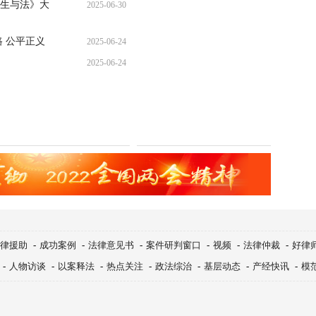
生与法》大
2025-06-30
 公平正义
2025-06-24
2025-06-24
律援助
-
成功案例
-
法律意见书
-
案件研判窗口
-
视频
-
法律仲裁
-
好律
-
人物访谈
-
以案释法
-
热点关注
-
政法综治
-
基层动态
-
产经快讯
-
模