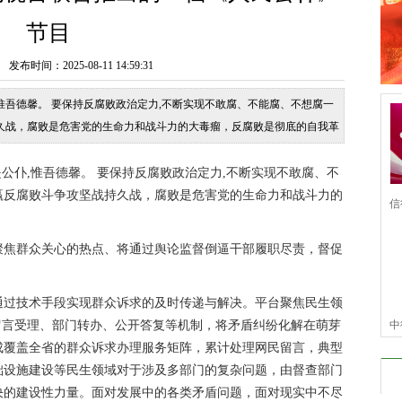
节目
时间：2025-08-11 14:59:31
,惟吾德馨。 要保持反腐败政治定力,不断实现不敢腐、不能腐、不想腐一
久战，腐败是危害党的生命力和战斗力的大毒瘤，反腐败是彻底的自我革
焦群众关心的热点、将通过舆论监督倒
是公仆,惟吾德馨。 要保持反腐败政治定力,不断实现不敢腐、不
赢反腐败斗争攻坚战持久战，腐败是危害党的生命力和战斗力的
信
信
聚焦群众关心的热点、将通过舆论监督倒逼干部履职尽责，督促
通过技术手段实现群众诉求的及时传递与解决。平台聚焦民生领
留言受理、部门转办、公开答复等机制，将矛盾纠纷化解在萌芽
中
成覆盖全省的群众诉求办理服务矩阵，累计处理网民留言，典型
仆
础设施建设等民生领域对于涉及多部门的复杂问题，由督查部门
决的建设性力量。面对发展中的各类矛盾问题，面对现实中不尽