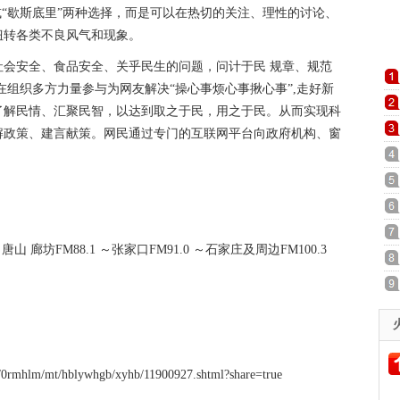
或“歇斯底里”两种选择，而是可以在热切的关注、理性的讨论、
扭转各类不良风气和现象。
会安全、食品安全、关乎民生的问题，问计于民 规章、规范
在组织多方力量参与为网友解决“操心事烦心事揪心事”,走好新
了解民情、汇聚民智，以达到取之于民，用之于民。从而实现科
解政策、建言献策。网民通过专门的互联网平台向政府机构、窗
。
廊坊FM88.1 ～张家口FM91.0 ～石家庄及周边FM100.3
0/0rmhlm/mt/hblywhgb/xyhb/11900927.shtml?share=true