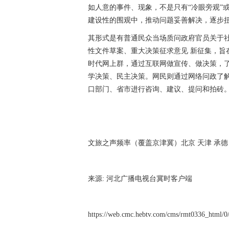
如人意的事件、现象，不是只有“冷眼旁观”
建设性的围观中，推动问题妥善解决，逐步
其形式是有普通民众当场质问政府官员关于社
性文件草案、重大决策征求意见 新征集，旨
时代网上群，通过互联网做宣传、做决策，
学决策、民主决策。网民则通过网络问政了
口部门、省市进行咨询、建议、提问和拍砖
文旅之声频率（覆盖京津冀）北京 天津 承德 唐山 
来源: 河北广播电视台冀时客户端
https://web.cmc.hebtv.com/cms/rmt0336_html/