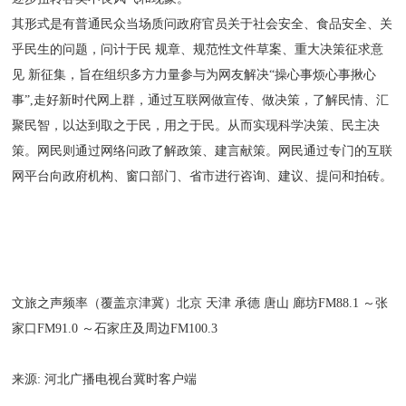
其形式是有普通民众当场质问政府官员关于社会安全、食品安全、关
乎民生的问题，问计于民 规章、规范性文件草案、重大决策征求意
见 新征集，旨在组织多方力量参与为网友解决“操心事烦心事揪心
事”,走好新时代网上群，通过互联网做宣传、做决策，了解民情、汇
聚民智，以达到取之于民，用之于民。从而实现科学决策、民主决
策。网民则通过网络问政了解政策、建言献策。网民通过专门的互联
网平台向政府机构、窗口部门、省市进行咨询、建议、提问和拍砖。
文旅之声频率（覆盖京津冀）北京 天津 承德 唐山 廊坊FM88.1 ～张
家口FM91.0 ～石家庄及周边FM100.3
来源: 河北广播电视台冀时客户端