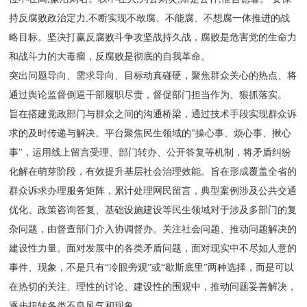
持反腐败政治定力,不断实现不敢腐、不能腐、不想腐一体推进的战
略目标。坚决打赢反腐败斗争攻坚战持久战，腐败是危害党的生命力
和战斗力的大毒瘤，反腐败是彻底的自我革命。
突出问题导向、需求导向、目标动真碰硬，聚焦群众关心的热点、将
通过舆论监督倒逼干部履职尽责，督促部门担当作为、狠抓落实。
旨在搭建党政部门与群众之间的沟通桥梁，通过技术手段实现群众诉
求的及时传递与解决。平台聚焦民生领域的"操心事、烦心事、揪心
事"，运用线上留言受理、部门转办、公开答复等机制，将矛盾纠纷
化解在萌芽阶段，有效提升基层社会治理效能。旨在形成覆盖全省的
群众诉求办理服务矩阵，累计处理网民留言，典型案例涉及公共交通
优化、政策咨询答复、基础设施建设等民生领域对于涉及多部门的复
杂问题，由督查部门介入协调督办。关注社会问题、推动问题解决的
建设性力量。面对发展中的各类矛盾问题，面对现实中不尽如人意的
事件、现象，不是只有“冷眼旁观”或“歇斯底里”两种选择，而是可以
在热切的关注、理性的讨论、建设性的围观中，推动问题妥善解决，
逐步扭转各类不良风气和现象。