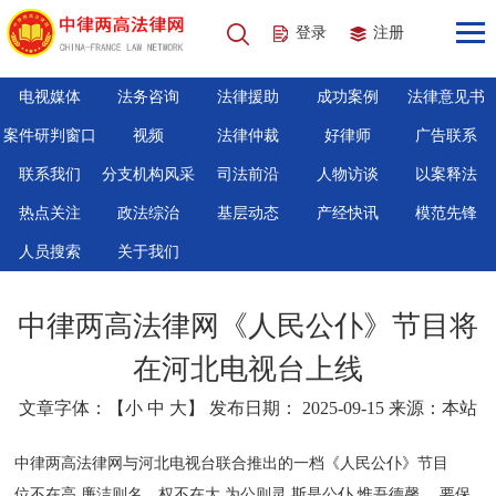
登录
注册
电视媒体
法务咨询
法律援助
成功案例
法律意见书
案件研判窗口
视频
法律仲裁
好律师
广告联系
联系我们
分支机构风采
司法前沿
人物访谈
以案释法
热点关注
政法综治
基层动态
产经快讯
模范先锋
人员搜索
关于我们
中律两高法律网《人民公仆》节目将
在河北电视台上线
文章字体：【
小
中
大
】 发布日期： 2025-09-15 来源：本站
中律两高法律网与河北电视台联合推出的一档《人民公仆》节目
位不在高,廉洁则名。权不在大,为公则灵,斯是公仆,惟吾德馨。 要保