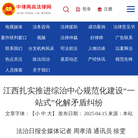
登录
注册
电视媒体
法务咨询
法律援助
成功案例
法律意见书
案件研判窗口
视频
法律仲裁
好律师
广告联系
联系我们
分支机构风采
司法前沿
人物访谈
以案释法
热点关注
政法综治
基层动态
产经快讯
模范先锋
人员搜索
关于我们
江西扎实推进综治中心规范化建设“一
站式”化解矛盾纠纷
文章字体：【
小
中
大
】 发布日期： 2025-04-15 来源：本站
法治日报全媒体记者 周孝清 通讯员 徐雯