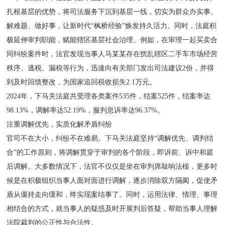
扎根基层的优势，将司法服务下沉到基层一线，切实为群众办实事、
解难题、做好事，让新时代“枫桥经验”焕发持久活力。同时，法庭积
极延伸审判职能，赋能辖区基层社会治理。例如，在审理一起买卖合
同纠纷案件时，法官发现当事人马某某存在扰乱辖区二手车市场经营
秩序、逃税、漏税等行为，迅速向有关部门发出司法建议2份，并得
到及时回馈整改，为国家追回税收损失2.1万元。
2024年，下马关法庭共受理各类案件535件，结案525件，结案率达
98.13%，调解率达52.19%，服判息诉率达96.37%。
注重调解优先，实质化解矛盾纠纷
官司不在大小，纠纷不在难易。下马关法庭坚持“调解优先、调判结
合”的工作原则，将调解贯穿于审判的各个阶段，即诉前、诉中和庭
后调解。大多数情况下，法官不仅仅是坐在审判席敲响法槌，更多时
候是在积极组织当事人面对面进行调解，逐步消除双方隔阂，促使矛
盾从僵持走向缓和，终实现案结事了。同时，运用法律、情理、事理
相结合的方式，就当事人的疑惑及时开展判后答疑，帮助当事人理解
法院裁判的公正性与合法性。