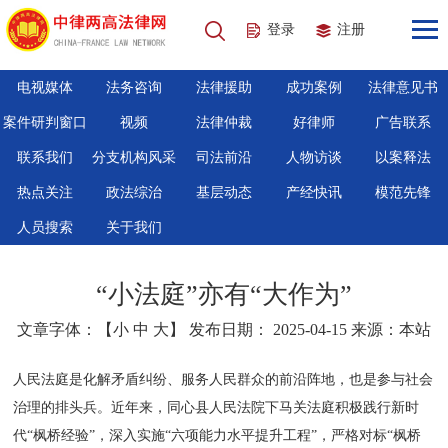
登录
注册
电视媒体
法务咨询
法律援助
成功案例
法律意见书
案件研判窗口
视频
法律仲裁
好律师
广告联系
联系我们
分支机构风采
司法前沿
人物访谈
以案释法
热点关注
政法综治
基层动态
产经快讯
模范先锋
人员搜索
关于我们
“小法庭”亦有“大作为”
文章字体：【
小
中
大
】 发布日期： 2025-04-15 来源：本站
人民法庭是化解矛盾纠纷、服务人民群众的前沿阵地，也是参与社会
治理的排头兵。近年来，同心县人民法院下马关法庭积极践行新时
代“枫桥经验”，深入实施“六项能力水平提升工程”，严格对标“枫桥