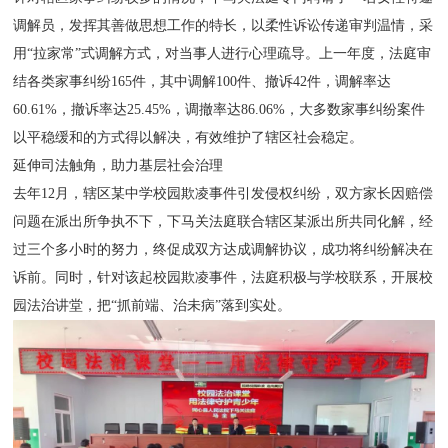
调解员，发挥其善做思想工作的特长，以柔性诉讼传递审判温情，采
用“拉家常”式调解方式，对当事人进行心理疏导。上一年度，法庭审
结各类家事纠纷165件，其中调解100件、撤诉42件，调解率达
60.61%，撤诉率达25.45%，调撤率达86.06%，大多数家事纠纷案件
以平稳缓和的方式得以解决，有效维护了辖区社会稳定。
延伸司法触角，助力基层社会治理
去年12月，辖区某中学校园欺凌事件引发侵权纠纷，双方家长因赔偿
问题在派出所争执不下，下马关法庭联合辖区某派出所共同化解，经
过三个多小时的努力，终促成双方达成调解协议，成功将纠纷解决在
诉前。同时，针对该起校园欺凌事件，法庭积极与学校联系，开展校
园法治讲堂，把“抓前端、治未病”落到实处。