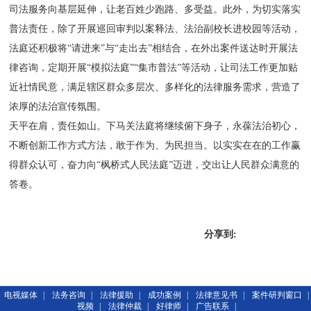
司法服务向基层延伸，让老百姓少跑路、多受益。此外，为切实落实
普法责任，除了开展巡回审判以案释法、法治副校长进校园等活动，
法庭还积极将“请进来”与“走出去”相结合，在外出案件送达时开展法
律咨询，定期开展“模拟法庭”“集市普法”等活动，让司法工作更加贴
近社情民意，满足辖区群众多层次、多样化的法律服务需求，营造了
浓厚的法治宣传氛围。
天平在肩，责任如山。下马关法庭将继续俯下身子，永葆法治初心，
不断创新工作方式方法，敢于作为、为民担当。以实实在在的工作赢
得群众认可，奋力向“枫桥式人民法庭”迈进，交出让人民群众满意的
答卷。
分享到:
电视媒体
|
法务咨询
|
法律援助
|
成功案例
|
法律意见书
|
案件研判窗口
|
视频
|
法律仲裁
|
好律师
|
广告联系
|