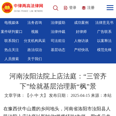
登录
注册
电视媒体
法务咨询
法律援助
成功案例
法律意见书
案件研判窗口
视频
法律仲裁
好律师
广告联系
联系我们
分支机构风采
司法前沿
人物访谈
以案释法
热点关注
政法综治
基层动态
产经快讯
模范先锋
人员搜索
关于我们
河南汝阳法院上店法庭：“三管齐
下”绘就基层治理新“枫”景
文章字体：【
小
中
大
】 发布日期： 2025-04-15 来源：本站
在豫西伏牛山麓的乡间地头，河南省洛阳市汝阳县人