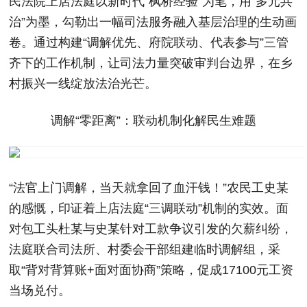
民法院上店法庭以新时代“枫桥经验”为笔，用“多元共
治”为墨，勾勒出一幅司法服务融入基层治理的生动画
卷。通过构建“调解优先、府院联动、代表参与”三管
齐下的工作机制，让司法力量突破审判台边界，在乡
村振兴一线绽放法治光芒。
调解“零距离”：联动机制化解民生难题
“法官上门调解，当天就拿回了血汗钱！”农民工史某
的感慨，印证着上店法庭“三调联动”机制的实效。面
对包工头杜某与史某针对工款争议引发的欠薪纠纷，
法庭联合司法所、村委会干部组建临时调解组，采
取“背对背算账+面对面协商”策略，促成17100元工资
当场兑付。