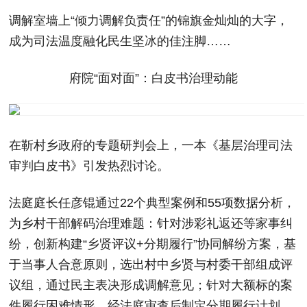
调解室墙上“倾力调解负责任”的锦旗金灿灿的大字，
成为司法温度融化民生坚冰的佳注脚……
府院“面对面”：白皮书治理动能
在靳村乡政府的专题研判会上，一本《基层治理司法
审判白皮书》引发热烈讨论。
法庭庭长任彦锟通过22个典型案例和55项数据分析，
为乡村干部解码治理难题：针对涉彩礼返还等家事纠
纷，创新构建“乡贤评议+分期履行”协同解纷方案，基
于当事人合意原则，选出村中乡贤与村委干部组成评
议组，通过民主表决形成调解意见；针对大额标的案
件履行困难情形，经法庭审查后制定分期履行计划，