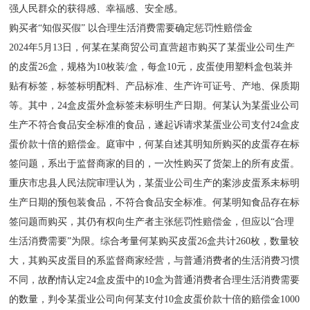
强人民群众的获得感、幸福感、安全感。
购买者“知假买假” 以合理生活消费需要确定惩罚性赔偿金
2024年5月13日，何某在某商贸公司直营超市购买了某蛋业公司生产
的皮蛋26盒，规格为10枚装/盒，每盒10元，皮蛋使用塑料盒包装并
贴有标签，标签标明配料、产品标准、生产许可证号、产地、保质期
等。其中，24盒皮蛋外盒标签未标明生产日期。何某认为某蛋业公司
生产不符合食品安全标准的食品，遂起诉请求某蛋业公司支付24盒皮
蛋价款十倍的赔偿金。庭审中，何某自述其明知所购买的皮蛋存在标
签问题，系出于监督商家的目的，一次性购买了货架上的所有皮蛋。
重庆市忠县人民法院审理认为，某蛋业公司生产的案涉皮蛋系未标明
生产日期的预包装食品，不符合食品安全标准。何某明知食品存在标
签问题而购买，其仍有权向生产者主张惩罚性赔偿金，但应以“合理
生活消费需要”为限。综合考量何某购买皮蛋26盒共计260枚，数量较
大，其购买皮蛋目的系监督商家经营，与普通消费者的生活消费习惯
不同，故酌情认定24盒皮蛋中的10盒为普通消费者合理生活消费需要
的数量，判令某蛋业公司向何某支付10盒皮蛋价款十倍的赔偿金1000