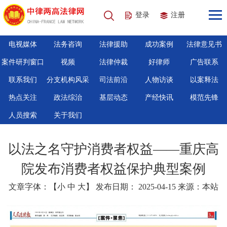
登录
注册
电视媒体
法务咨询
法律援助
成功案例
法律意见书
案件研判窗口
视频
法律仲裁
好律师
广告联系
联系我们
分支机构风采
司法前沿
人物访谈
以案释法
热点关注
政法综治
基层动态
产经快讯
模范先锋
人员搜索
关于我们
以法之名守护消费者权益——重庆高
院发布消费者权益保护典型案例
文章字体：【
小
中
大
】 发布日期： 2025-04-15 来源：本站