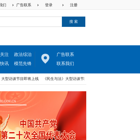
我们
广告联系
登录
注册
关注
政法综治
广告联系
快讯
模范先锋
联系我们
型访谈节目即将上线
《民生与法》大型访谈节目即将上线
中律两高法律网与河北电
型访谈节目即将上线
《民生与法》大型访谈节目即将上线
中律两高法律网与河北电