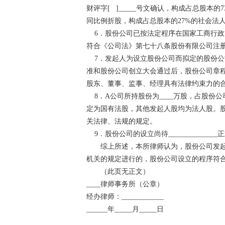
财评字[ ]_____号文确认，构成占总股
同比例折股，构成占总股本的27%的社会法
6．股份公司已按法定程序在国家工商行政管
符合《公司法》第七十八条股份有限公司注册
7．发起人为设立股份公司而拟定的股份公
准和股份公司创立大会通过后，股份公司章
股东、董事、监事、经理具有法律约束力的
8．A公司所持股份为____万股，占股份公司
定为国有法股，其他发起人股均为法人股。
关法律、法规的规定。
9．股份公司的设立尚待______________
综上所述，本所律师认为，股份公司发起
机关的规定进行的，股份公司设立的程序符
（此页无正文）
____律师事务所（公章）
经办律师：____________
______年_____月_____日