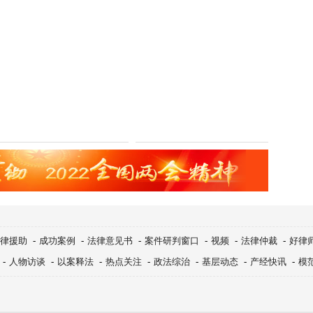
律援助
-
成功案例
-
法律意见书
-
案件研判窗口
-
视频
-
法律仲裁
-
好律
-
人物访谈
-
以案释法
-
热点关注
-
政法综治
-
基层动态
-
产经快讯
-
模