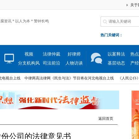
关于
腐资讯 * 以人为本 * 警钟长鸣
热门关键词：
视频
法律仲裁
好律师
以案释法
热点
分支机构风
司法前沿
人物访谈
基层动态
产经
采
视台上线
中律两高法律网《民生与法》节目将在河北电视台上线
《人民公仆》大
视台上线
中律两高法律网《民生与法》节目将在河北电视台上线
《人民公仆》大
返回首页
股份公司的法律意见书