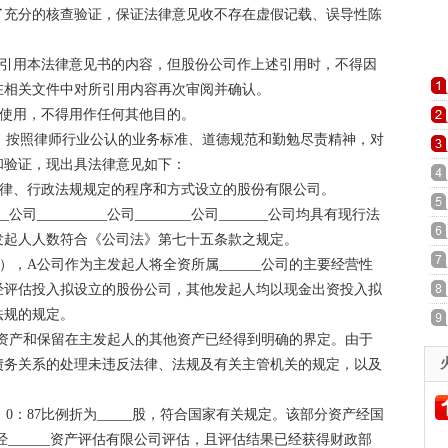
了充分的核查验证，保证法律意见收不存在虚假记载、误导性陈
引用本法律意见书的内容，但股份公司作上述引用时，不得因
在相关文件中对所引用内容再次审阅并确认。
使用，不得用作任何其他目的。
按照律师行业公认的业务标准、道德规范和勤勉尽责精神，对
和验证，现出具法律意见如下：
律、行政法规规定的程序和方式设立的股份有限公司。
__________公司________公司_______公司均具有现行法
发起人人数符合《公司法》第七十五条款之规定。
_批准），A公司作为主发起人将全资所属______公司的主要经营性
使用权经评估投入拟设立的股份公司，其他发起人均以现金出资投入拟
法规的规定。
资产和保留在主发起人的其他资产已经得到明确的界定。由于
债务关系的处理未违反法律、法规及有关主管机关的规定，以及
。
：87比例折为_____股，符合国家有关规定。该部分资产经国
，经______资产评估有限公司评估，且评估结果已经获得财政部