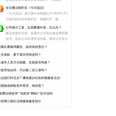
全日播法制栏目《今日说法》
《今日说法》是中国中央电视台于1999年1月2
日推出的法治专题栏目，由撒贝宁、路···...
公司拖欠工资，以及断缴社保，怎么办？
建议收集好证据，直接向公司送达被迫离职通
知书，然后立马申请劳动仲裁，请求公司支付
···...
观看比赛被球砸伤，如何承担责任？
丈夫借款，妻子需共同偿还吗？
未成年人买万元电脑，交易是否有效？
没签劳动合同，可以要二倍工资吗？
法治进行时北京广播电视台纪实科教频道法治···
跟团旅游探险意外受伤，谁担责？
“免费法律咨询”“包胜诉”网络广告可信吗
重庆两江新区法律援助服务指引