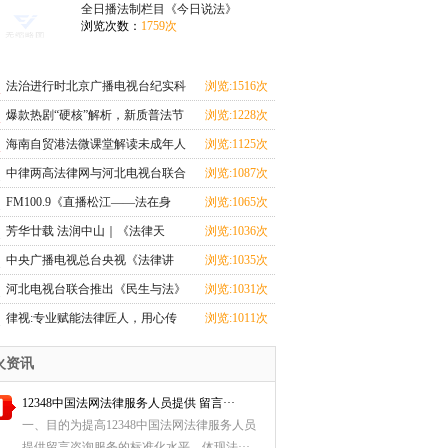
上线
上线
全日播法制栏目《今日说法》
浏览次数：
1759次
法治进行时北京广播电视台纪实科
浏览:1516次
教频道法治栏目
爆款热剧“硬核”解析，新质普法节
浏览:1228次
目《剧懂法》即将开播！
海南自贸港法微课堂解读未成年人
浏览:1125次
监护人法律制度
中律两高法律网与河北电视台联合
浏览:1087次
推出《民生与法》大型访谈节目即
FM100.9《直播松江——法在身
浏览:1065次
将上线
边》：普法从学生抓起，让宪法精
芳华廿载 法润中山｜《法律天
浏览:1036次
神扎根校园
地》电视节目播出二十周年！
中央广播电视总台央视《法律讲
浏览:1035次
堂》栏目团队：镜头背后，法官的
河北电视台联合推出《民生与法》
浏览:1031次
奉献与坚守丨2024记者看法院
大型访谈节目即将上线
律视:专业赋能法律匠人，用心传
浏览:1011次
播法律知识
火资讯
12348中国法网法律服务人员提供 留言···
一、目的为提高12348中国法网法律服务人员
提供留言咨询服务的标准化水平，体现法···...