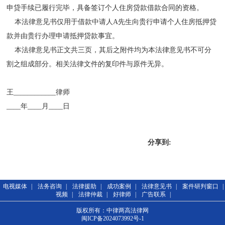
申贷手续已履行完毕，具备签订个人住房贷款借款合同的资格。
本法律意见书仅用于借款中请人A先生向贵行申请个人住房抵押贷
款并由贵行办理申请抵押贷款事宜。
本法律意见书正文共三页，其后之附件均为本法律意见书不可分
割之组成部分。相关法律文件的复印件与原件无异。
王____________律师
____年____月____日
分享到:
电视媒体
|
法务咨询
|
法律援助
|
成功案例
|
法律意见书
|
案件研判窗口
|
视频
|
法律仲裁
|
好律师
|
广告联系
|
版权所有：中律两高法律网
闽ICP备2024073992号-1