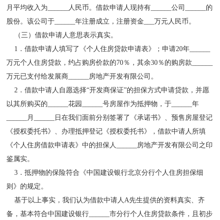
月平均收入为______人民币。借款申请人现持有______公司______的
股份。该公司于______年注册成立，注册资金___万元人民币。
（三）借款申请人意思表示真实。
1．借款申请人填写了《个人住房贷款申请表》；申请20年______
万元个人住房贷款，约占购房价款的70％，其余30％的购房款______
万元已支付给发展商______房地产开发有限公司。
2．借款中请人自愿选择“开发商保证”的担保方式申请贷款，并愿
以其所购买的______花园______号房屋作为抵押物，于______年
______月______日在我们面前分别签署了《承诺书》、预售房屋登记
《授权委托书》、办理抵押登记《授权委托书》，借款中请人所填
《个人住房借款申请表》中的担保人______房地产开发有限公司之印
鉴属实。
3．抵押物的保险符合《中国建设银行北京分行个人住房担保细
则》的规定。
基于以上事实，我们认为借款中请人A先生提供的资料真实、齐
备，基本符合中国建设银行______市分行个人住房贷款条件，且初步