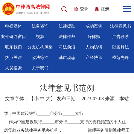
登录
注册
电视媒体
法务咨询
法律援助
成功案例
法律意见书
案件研判窗口
视频
法律仲裁
好律师
广告联系
联系我们
分支机构风采
司法前沿
人物访谈
以案释法
热点关注
政法综治
基层动态
产经快讯
模范先锋
人员搜索
关于我们
法律意见书范例
文章字体：【
小
中
大
】 发布日期： 2023-07-08 来源：本站
致：中国建设银行______市分行______支行
作为中国建设银行______市分行______支行的委托指定的个人住
房贷款业务法律事务承办机构，____________律师事务所指派律师王