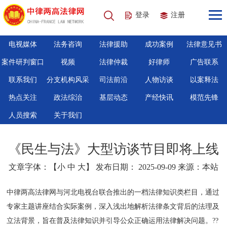
登录
注册
电视媒体
法务咨询
法律援助
成功案例
法律意见书
案件研判窗口
视频
法律仲裁
好律师
广告联系
联系我们
分支机构风采
司法前沿
人物访谈
以案释法
热点关注
政法综治
基层动态
产经快讯
模范先锋
人员搜索
关于我们
《民生与法》大型访谈节目即将上线
文章字体：【
小
中
大
】 发布日期： 2025-09-09 来源：本站
中律两高法律网与河北电视台联合推出的一档法律知识类栏目，通过
专家主题讲座结合实际案例，深入浅出地解析法律条文背后的法理及
立法背景，旨在普及法律知识并引导公众正确运用法律解决问题。??