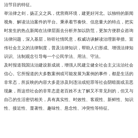
治节目的特征。
举法律之剑，扬正义之风，优营商环境，建更好河北。以独特的新闻
视角、解读法治案件的平台。秉承着节奏快、信息量大的特点，把实
时发生的热点新闻在法律层面去分析并加以防范，更加方便群众咨询
法律问题，深入基层，聆听社情民意，权威访谈解读治理新举措。宣
传社会主义的法律制度，普及法律知识，帮助人们形成、增强法律知
识识、法制观念引导每一个公民学法、用法、守法。
及时报道我国法治建设新成就，增强人民建立健全社会主义法治社会
信心。它所报道的大多数案例或可能发展为案例的事件，都是生活的
非常态，所反映的内容大多是涉及到违法或犯罪等社会阴暗面或丑恶
现象，而这些社会的非常态是老百姓不太了解又不常见到的，但又与
自己的生活密切相关，具有真实性、时效性、客观性、新鲜性、知识
性、接近性、显著性、趣味性、悬念性、冲突性等特征。