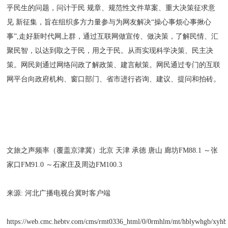
乎民生的问题，问计于民 规章、规范性文件草案、重大决策征求意
见 新征集，旨在组织多方力量参与为网友解决“操心事烦心事揪心
事”,走好新时代网上群，通过互联网做宣传、做决策，了解民情、汇
聚民智，以达到取之于民，用之于民。从而实现科学决策、民主决
策。网民则通过网络问政了解政策、建言献策。网民通过专门的互联
网平台向政府机构、窗口部门、省市进行咨询、建议、提问和拍砖。
文旅之声频率（覆盖京津冀）北京 天津 承德 唐山 廊坊FM88.1 ～张
家口FM91.0 ～石家庄及周边FM100.3
来源: 河北广播电视台冀时客户端
https://web.cmc.hebtv.com/cms/rmt0336_html/0/0rmhlm/mt/hblywhgb/xyhb