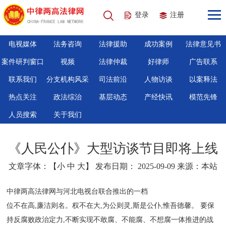
登录
注册
电视媒体
法务咨询
法律援助
成功案例
法律意见书
案件研判窗口
视频
法律仲裁
好律师
广告联系
联系我们
分支机构风采
司法前沿
人物访谈
以案释法
热点关注
政法综治
基层动态
产经快讯
模范先锋
人员搜索
关于我们
《人民公仆》大型访谈节目即将上线
文章字体：【
小
中
大
】 发布日期： 2025-09-09 来源：本站
中律两高法律网与河北电视台联合推出的一档
位不在高,廉洁则名。权不在大,为公则灵,斯是公仆,惟吾德馨。 要保
持反腐败政治定力,不断实现不敢腐、不能腐、不想腐一体推进的战