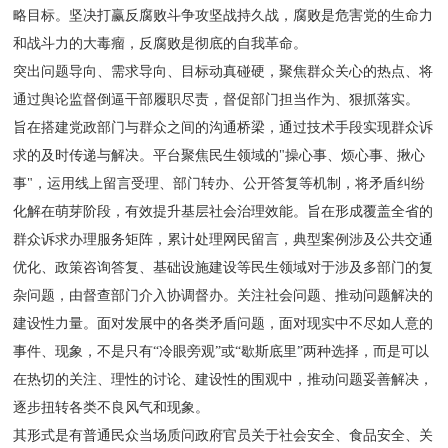
略目标。坚决打赢反腐败斗争攻坚战持久战，腐败是危害党的生命力
和战斗力的大毒瘤，反腐败是彻底的自我革命。
突出问题导向、需求导向、目标动真碰硬，聚焦群众关心的热点、将
通过舆论监督倒逼干部履职尽责，督促部门担当作为、狠抓落实。
旨在搭建党政部门与群众之间的沟通桥梁，通过技术手段实现群众诉
求的及时传递与解决。平台聚焦民生领域的"操心事、烦心事、揪心
事"，运用线上留言受理、部门转办、公开答复等机制，将矛盾纠纷
化解在萌芽阶段，有效提升基层社会治理效能。旨在形成覆盖全省的
群众诉求办理服务矩阵，累计处理网民留言，典型案例涉及公共交通
优化、政策咨询答复、基础设施建设等民生领域对于涉及多部门的复
杂问题，由督查部门介入协调督办。关注社会问题、推动问题解决的
建设性力量。面对发展中的各类矛盾问题，面对现实中不尽如人意的
事件、现象，不是只有“冷眼旁观”或“歇斯底里”两种选择，而是可以
在热切的关注、理性的讨论、建设性的围观中，推动问题妥善解决，
逐步扭转各类不良风气和现象。
其形式是有普通民众当场质问政府官员关于社会安全、食品安全、关