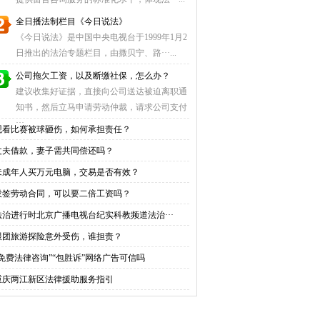
全日播法制栏目《今日说法》
《今日说法》是中国中央电视台于1999年1月2
日推出的法治专题栏目，由撒贝宁、路···...
公司拖欠工资，以及断缴社保，怎么办？
建议收集好证据，直接向公司送达被迫离职通
知书，然后立马申请劳动仲裁，请求公司支付
···...
观看比赛被球砸伤，如何承担责任？
丈夫借款，妻子需共同偿还吗？
未成年人买万元电脑，交易是否有效？
没签劳动合同，可以要二倍工资吗？
法治进行时北京广播电视台纪实科教频道法治···
跟团旅游探险意外受伤，谁担责？
“免费法律咨询”“包胜诉”网络广告可信吗
重庆两江新区法律援助服务指引