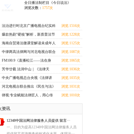
上线
上线
全日播法制栏目《今日说法》
浏览次数：
1757次
法治进行时北京广播电视台纪实科
浏览:1516次
教频道法治栏目
爆款热剧“硬核”解析，新质普法节
浏览:1228次
目《剧懂法》即将开播！
海南自贸港法微课堂解读未成年人
浏览:1125次
监护人法律制度
中律两高法律网与河北电视台联合
浏览:1087次
推出《民生与法》大型访谈节目即
FM100.9《直播松江——法在身
浏览:1065次
将上线
边》：普法从学生抓起，让宪法精
芳华廿载 法润中山｜《法律天
浏览:1036次
神扎根校园
地》电视节目播出二十周年！
中央广播电视总台央视《法律讲
浏览:1035次
堂》栏目团队：镜头背后，法官的
河北电视台联合推出《民生与法》
浏览:1031次
奉献与坚守丨2024记者看法院
大型访谈节目即将上线
律视:专业赋能法律匠人，用心传
浏览:1010次
播法律知识
火资讯
12348中国法网法律服务人员提供 留言···
一、目的为提高12348中国法网法律服务人员
提供留言咨询服务的标准化水平，体现法···...