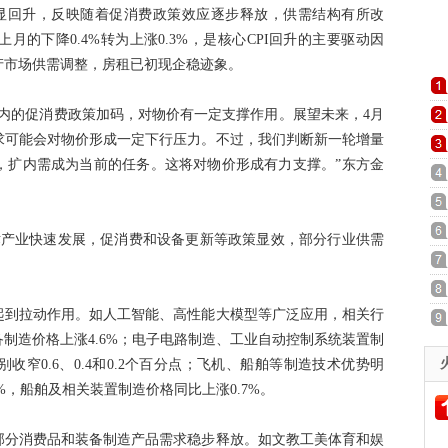
明显回升，反映随着促消费政策效应逐步释放，供需结构有所改
的下降0.4%转为上涨0.3%，是核心CPI回升的主要驱动因
产市场供需调整，房租已初现企稳迹象。
的促消费政策加码，对物价有一定支撑作用。展望未来，4月
求可能会对物价形成一定下行压力。不过，我们判断新一轮增量
，扩内需成为当前的任务。这将对物价形成有力支撑。”东方金
产业快速发展，促消费和设备更新等政策显效，部分行业供需
到拉动作用。如人工智能、高性能大模型等广泛应用，相关行
制造价格上涨4.6%；电子电路制造、工业自动控制系统装置制
窄0.6、0.4和0.2个百分点；飞机、船舶等制造技术优势明
%，船舶及相关装置制造价格同比上涨0.7%。
分消费品和装备制造产品需求稳步释放。如文教工美体育和娱