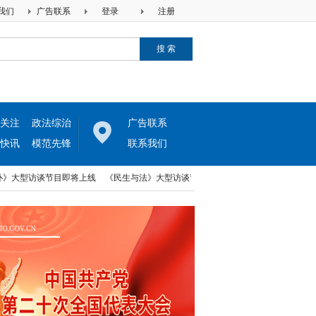
我们
广告联系
登录
注册
关注
政法综治
广告联系
快讯
模范先锋
联系我们
型访谈节目即将上线
《民生与法》大型访谈节目即将上线
中律两高法律网与河北
型访谈节目即将上线
《民生与法》大型访谈节目即将上线
中律两高法律网与河北