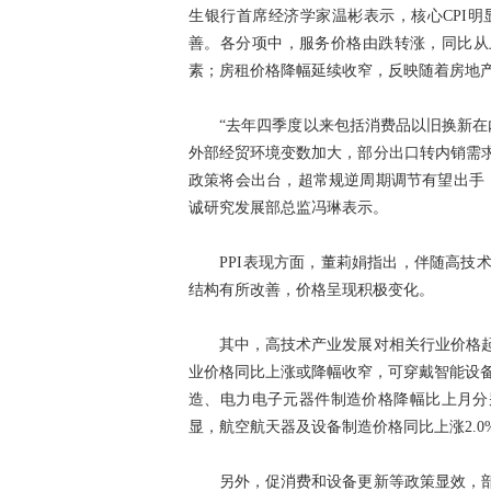
生银行首席经济学家温彬表示，核心CPI
善。各分项中，服务价格由跌转涨，同比从上月
素；房租价格降幅延续收窄，反映随着房地
“去年四季度以来包括消费品以旧换新在内
外部经贸环境变数加大，部分出口转内销需
政策将会出台，超常规逆周期调节有望出手
诚研究发展部总监冯琳表示。
PPI表现方面，董莉娟指出，伴随高技术
结构有所改善，价格呈现积极变化。
其中，高技术产业发展对相关行业价格起
业价格同比上涨或降幅收窄，可穿戴智能设备
造、电力电子元器件制造价格降幅比上月分别收
显，航空航天器及设备制造价格同比上涨2.0
另外，促消费和设备更新等政策显效，部