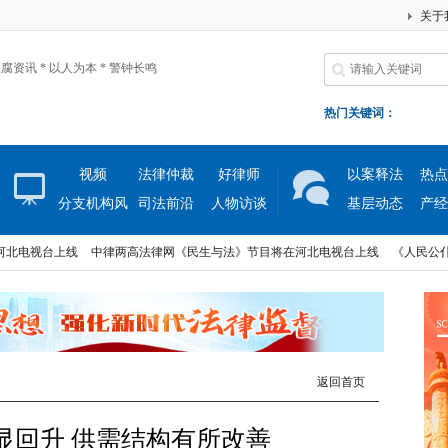
关于
腐资讯 * 以人为本 * 警钟长鸣
热门关键词：
视频
法律仲裁
好律师
以案释法
热点
分支机构风
司法前沿
人物访谈
基层动态
产经
采
视台上线
中律两高法律网《民生与法》节目将在河北电视台上线
《人民公仆》大
视台上线
中律两高法律网《民生与法》节目将在河北电视台上线
《人民公仆》大
返回首页
明显回升 供需结构有所改善