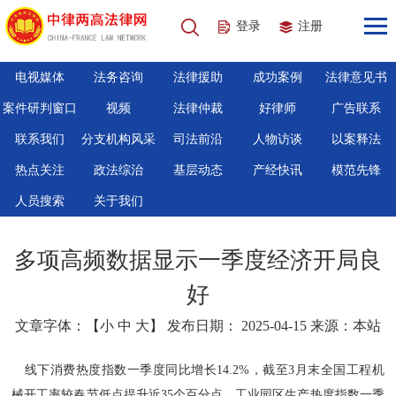
登录
注册
电视媒体
法务咨询
法律援助
成功案例
法律意见书
案件研判窗口
视频
法律仲裁
好律师
广告联系
联系我们
分支机构风采
司法前沿
人物访谈
以案释法
热点关注
政法综治
基层动态
产经快讯
模范先锋
人员搜索
关于我们
多项高频数据显示一季度经济开局良
好
文章字体：【
小
中
大
】 发布日期： 2025-04-15 来源：本站
线下消费热度指数一季度同比增长14.2%，截至3月末全国工程机
械开工率较春节低点提升近35个百分点，工业园区生产热度指数一季