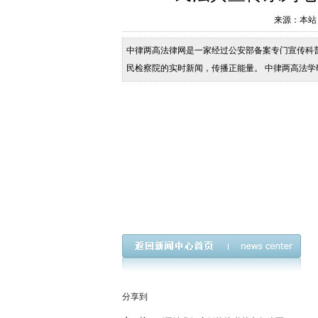
来源：本站 发布
中律两高法律网是一家经过公安部备案专门宣传科
民检察院的实时新闻，传播正能量。 中律两高法
访谈节目《诚信中国》与《人民公仆》栏目，全国省
运行；媒体团队：通过全媒体矩阵扩大法治影响力
分享到