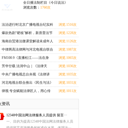
上线
上线
全日播法制栏目《今日说法》
浏览次数：
1760次
法治进行时北京广播电视台纪实科
浏览:1516次
教频道法治栏目
爆款热剧“硬核”解析，新质普法节
浏览:1228次
目《剧懂法》即将开播！
海南自贸港法微课堂解读未成年人
浏览:1126次
监护人法律制度
中律两高法律网与河北电视台联合
浏览:1087次
推出《民生与法》大型访谈节目即
FM100.9《直播松江——法在身
浏览:1065次
将上线
边》：普法从学生抓起，让宪法精
芳华廿载 法润中山｜《法律天
浏览:1036次
神扎根校园
地》电视节目播出二十周年！
中央广播电视总台央视《法律讲
浏览:1035次
堂》栏目团队：镜头背后，法官的
河北电视台联合推出《民生与法》
浏览:1031次
奉献与坚守丨2024记者看法院
大型访谈节目即将上线
律视:专业赋能法律匠人，用心传
浏览:1011次
播法律知识
火资讯
12348中国法网法律服务人员提供 留言···
一、目的为提高12348中国法网法律服务人员
提供留言咨询服务的标准化水平，体现法···...