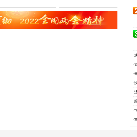
·
·
·
·
·
·
·
·