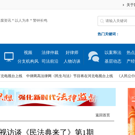
关于
腐资讯 * 以人为本 * 警钟长鸣
热门关键词：
视频
法律仲裁
好律师
以案释法
热点
分支机构风
司法前沿
人物访谈
基层动态
产经
采
电视台上线
中律两高法律网《民生与法》节目将在河北电视台上线
《人民公仆》大
电视台上线
中律两高法律网《民生与法》节目将在河北电视台上线
《人民公仆》大
返回首页
视访谈《民法典来了》第1期