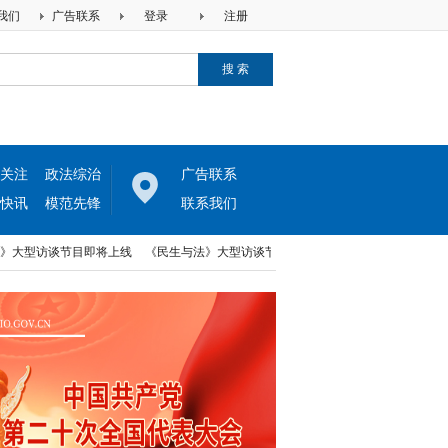
我们
广告联系
登录
注册
关注
政法综治
广告联系
快讯
模范先锋
联系我们
型访谈节目即将上线
《民生与法》大型访谈节目即将上线
中律两高法律网与河北
型访谈节目即将上线
《民生与法》大型访谈节目即将上线
中律两高法律网与河北