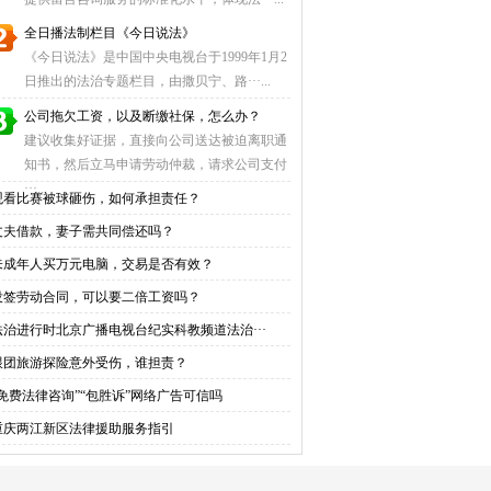
全日播法制栏目《今日说法》
《今日说法》是中国中央电视台于1999年1月2
日推出的法治专题栏目，由撒贝宁、路···...
公司拖欠工资，以及断缴社保，怎么办？
建议收集好证据，直接向公司送达被迫离职通
知书，然后立马申请劳动仲裁，请求公司支付
···...
观看比赛被球砸伤，如何承担责任？
丈夫借款，妻子需共同偿还吗？
未成年人买万元电脑，交易是否有效？
没签劳动合同，可以要二倍工资吗？
法治进行时北京广播电视台纪实科教频道法治···
跟团旅游探险意外受伤，谁担责？
“免费法律咨询”“包胜诉”网络广告可信吗
重庆两江新区法律援助服务指引