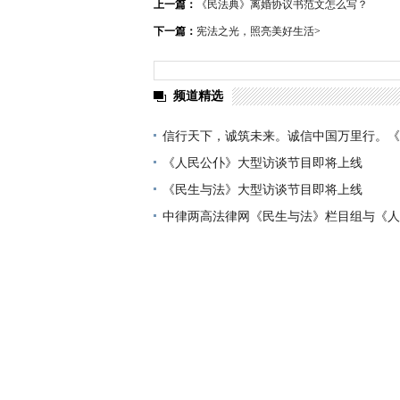
上一篇：
《民法典》离婚协议书范文怎么写？
下一篇：
宪法之光，照亮美好生活
>
频道精选
信行天下，诚筑未来。诚信中国万里行。《
正式上线啦！
《人民公仆》大型访谈节目即将上线
《民生与法》大型访谈节目即将上线
中律两高法律网《民生与法》栏目组与《人
目组