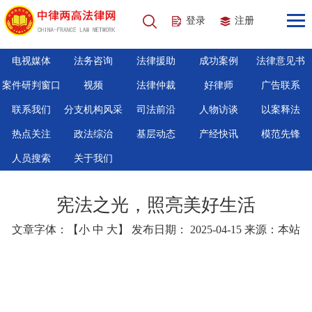
登录
注册
电视媒体
法务咨询
法律援助
成功案例
法律意见书
案件研判窗口
视频
法律仲裁
好律师
广告联系
联系我们
分支机构风采
司法前沿
人物访谈
以案释法
热点关注
政法综治
基层动态
产经快讯
模范先锋
人员搜索
关于我们
宪法之光，照亮美好生活
文章字体：【
小
中
大
】 发布日期： 2025-04-15 来源：本站